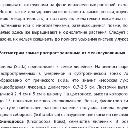
выращивать их группами на фоне вечнозеленых растений, окол
Можно также для украшения использовать камни, пеньки, коря
свою декоративность, а поэтому их желательно высаживать
растениями или с многолетниками, развивающимися позже, по
целью здесь же выращивают и однолетние растения. Следует 
газоне, их нельзя скашивать до полного усыханмя листьев у луко
Рассмотрим самые распространенные из мелколуковичных.
Сцилла (Scilla) принадлежит к семье лилейных. На земном ша
распространенных в умеренной и субтропической зонах А
образовано от греческого skilla, что значит «морская лу
яйцеобразная луковица диаметром 0,7-2,5 см. Листочки выт
длиной 2-4 см и 5 см в ширину. На цветоносе, высота которого
до 15 пониклых цветков-колокольчиков: белых, фиолетово-син
культуре наибольшее распространение получила сцилла двулист
сцилла сибирская (Scilla sibirica) с лазурными цветками на свиса
Хионодокса
(Chionodoxa Boiss), семейства лилейных. В 
распространены в Малой Азии, на островах Средиземноморья. 