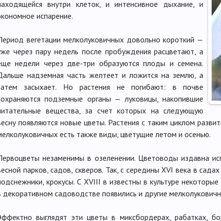
находящейся внутри клеток, и интенсивное дыхание, и
экономное испарение.
Период вегетации мелколуковичных довольно короткий —
уже через пару недель после пробуждения расцветают, а
еще недели через две-три образуются плоды и семена.
Дальше надземная часть желтеет и ложится на землю, а
затем засыхает. Но растения не погибают: в почве
сохраняются подземные органы — луковицы, накопившие
питательные вещества, за счет которых на следующую
весну появляются новые цветы. Растения с таким циклом разв
мелколуковичных есть также виды, цветущие летом и осенью.
Первоцветы незаменимы в озеленении. Цветоводы издавна ис
весной парков, садов, скверов. Так, с середины XVI века в сада
подснежники, крокусы. С XVIII в известны в культуре некоторы
в декоративном садоводстве появились и другие мелколуковичн
Эффектно выглядят эти цветы в миксбордерах, рабатках, бо