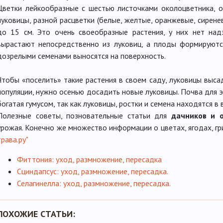
Цветки лейкообразные с шестью листочками околоцветника, 
луковицы, разной расцветки (белые, желтые, оранжевые, сирене
до 15 см. Это очень своеобразные растения, у них нет над
вырастают непосредственно из луковиц, а плоды формируютс
дозрелыми семенами выносятся на поверхность.
Чтобы «поселить» такие растения в своем саду, луковицы выс
популяции, нужно осенью досадить новые луковицы. Почва для 
богатая гумусом, так как луковицы, ростки и семена находятся в 
Полезные советы, позновательные статьи для
дачников и 
урожая. Конечно же множество информации о цветах, ягодах, гр
трава.ру"
Фиттония: уход, размножение, пересадка
Сциндапсус: уход, размножение, пересадка.
Селагинелла: уход, размножение, пересадка.
ПОХОЖИЕ СТАТЬИ: