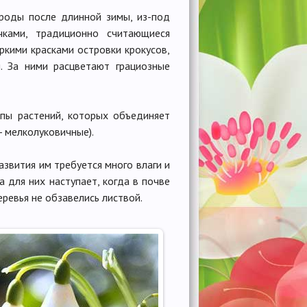
роды после длинной зимы, из-под
ками, традиционно считающиеся
ркими красками островки крокусов,
. За ними расцветают грациозные
пы растений, которых объединяет
- мелколуковичные).
звития им требуется много влаги и
 для них наступает, когда в почве
еревья не обзавелись листвой.