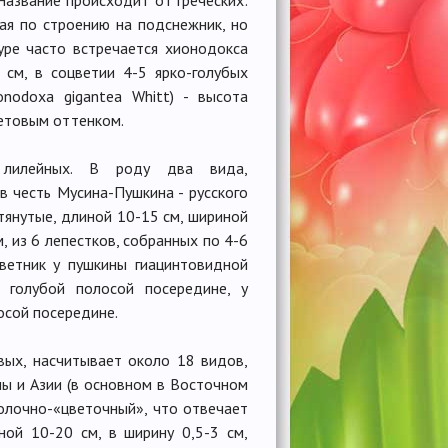
жая по строению на подснежник, но
уре часто встречается хионодокса
0 см, в соцветии 4-5 ярко-голубых
nodoxa gigantea Whitt) - высота
летовым оттенком.
 лилейных. В роду два вида,
в честь Мусина-Пушкина - русского
ытянутые, длиной 10-15 см, шириной
, из 6 лепестков, собранных по 4-6
цветник у пушкины гиацинтовидной
 с голубой полосой посередине, у
лосой посередине.
вых, насчитывает около 18 видов,
пы и Азии (в основном в Восточном
олочно-«цветочный», что отвечает
ной 10-20 см, в ширину 0,5-3 см,