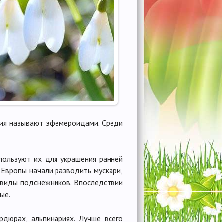
ития называют эфемероидами. Среди
пользуют их для украшения ранней
х Европы начали разводить мускари,
е виды подснежников. Впоследствии
ые.
рдюрах, альпинариях. Лучше всего