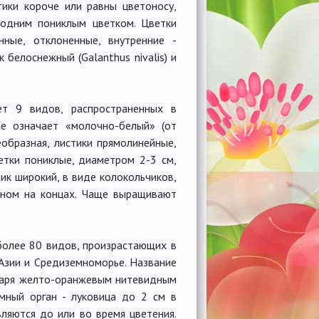
тики короче или равны цветоносу,
 одним пониклым цветком. Цветки
нные, отклоненные, внутренние -
белоснежный (Galanthus nivalis) и
яет 9 видов, распространенных в
ие означает «молочно-белый» (от
еобразная, листики прямолинейные,
етки пониклые, диаметром 2-3 см,
ик широкий, в виде колокольчиков,
тном на концах. Чаще выращивают
 более 80 видов, произрастающих в
Азии и Средиземноморье. Название
даря желто-оранжевым нитевидным
емный орган - луковица до 2 см в
вляются до или во время цветения.