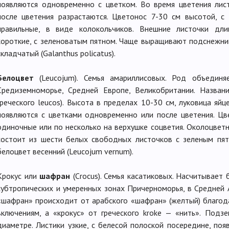
появляются одновременно с цветком. Во время цветения лис
после цветения разрастаются. Цветонос 7-30 см высотой, с
правильные, в виде колокольчиков. Внешние листочки дли
короткие, с зеленоватым пятном. Чаще выращивают подснежник 
складчатый (Galanthus policatus).
Белоцвет
(Leucojum). Семья амариллисовых. Род объедин
Средиземноморье, Средней Европе, Великобритании. Назван
греческого leucos). Высота в пределах 10-30 см, луковица яйц
появляются с цветками одновременно или после цветения. Цв
одиночные или по несколько на верхушке соцветия. Околоцветн
состоит из шести белых свободных листочков с зеленым пя
белоцвет весенний (Leucojum vernum).
Крокус или
шафран
(Crocus). Семья касатиковых. Насчитывает
субтропических и умеренных зонах Причерноморья, в Средней 
«шафран» происходит от арабского «шафран» (желтый) благо
включениям, а «крокус» от греческого kroke — «нить». Подз
диаметре. Листики узкие, с белесой полоской посередине, поя