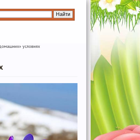
«домашних» условиях
х