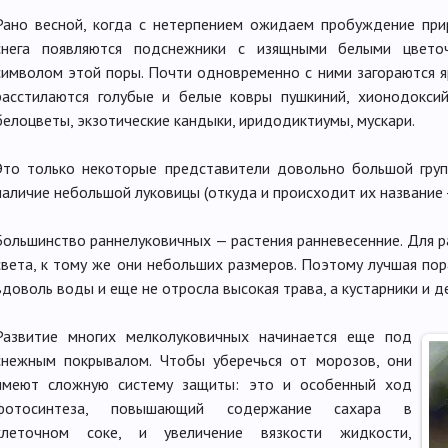
Рано весной, когда с нетерпением ожидаем пробуждение при
снега появляются подснежники с изящными белыми цветоч
символом этой поры. Почти одновременно с ними загораются я
расстилаются голубые и белые ковры пушкиний, хионодоксий
белоцветы, экзотические кандыки, иридодиктиумы, мускари.
Это только некоторые представители довольно большой груп
наличие небольшой луковицы (откуда и происходит их название 
Большинство раннелуковичных — растения ранневесенние. Для ра
света, к тому же они небольших размеров. Поэтому лучшая пора
вдоволь воды и еще не отросла высокая трава, а кустарники и д
Развитие многих мелколуковичных начинается еще под
снежным покрывалом. Чтобы уберечься от морозов, они
имеют сложную систему защиты: это и особенный ход
фотосинтеза, повышающий содержание сахара в
клеточном соке, и увеличение вязкости жидкости,