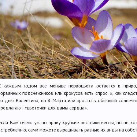
С каждым годом все меньше первоцвета остается в природ
сорванных подснежников или крокусов есть спрос, и, как следс
ко дню Валентина, на 8 Марта или просто в обычный солнеч
предлагают «цветочки для дамы сердца».
Если Вам очень уж по нраву хрупкие вестники весны, но не х
истреблению, сами можете выращивать разные их виды на собст