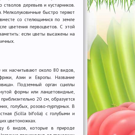
о стволов деревьев и кустарников.
ги. Мелколуковичные быстро теряют
 вместе со стелющимися по земле
сле цветения первоцветов. С этой
заметить: если цветы высажены на
вичных.
ре их насчитывают около 80 видов,
фрики, Азии и Европы. Название
ковица». Подземный орган сциллы
янутой формы или ланцетовидные,
 приблизительно 20 см, образуется
их, голубых, розово-пурпурных. В
ная (Scilla bifolia) с голубыми и
ющих цветоножках.
роду 6 видов, которые в природе
Название происходит от греческих: