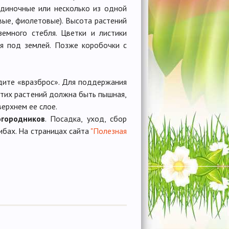
одиночные или несколько из одной
вые, фиолетовые). Высота растений
земного стебля. Цветки и листики
я под землей. Позже коробочки с
адите «вразброс». Для поддержания
этих растений должна быть пышная,
верхнем ее слое.
огородников
. Посадка, уход, сбор
ибах. На страницах сайта
"Полезная