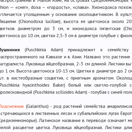
сhion — «снег», doxa – «гордость», «слава». Хионодокса похо
отличается утолщенным у основания околоцветником. В культ
Люцилии (Chionodoxa luciliae), высота ее цветоноса около 2
цветков диаметром до 3 см, и хионодокса гигантская (Chio
цветоноса до 10 см, цветки 2,5-3 см в диаметре голубые с фио
Пушкиния
(Puschkinia Adam) принадлежит к семейству
распространенного на Кавказе и в Азии. Названо это растение 
натуралиста. Луковица яйцеобразная, 2-3 см длиной. Листики в
до 1 см. Высота цветоноса 10-15 см. Цветки в диаметре до 2 см
шт. в кистеобразные соцветия, с приятным ароматом. Около
(Puschkinia hyacinthoides Baker) белый или светло-голубой
пролесковидной (Puschkinia scilloides Adam) - голубая с синей по
Подснежник
(Galanthus) - род растений семейства амариллисо
встречающихся в лиственных лесах и субальпийских лугах Евро
Средиземноморье). Латинское название в переводе означает м
белой расцветке цветка. Луковица яйцеобразная. Листики дли