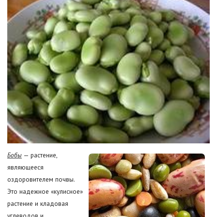
Бобы
— растение,
являющееся
оздоровителем почвы.
Это надежное «кулисное»
растение и кладовая
углеводов и