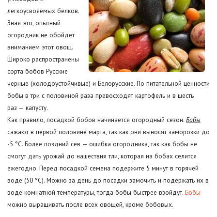
легкоусвояемых белков.
Зная это, опытный
огородник не обойдет
вниманием этот овощ.
Широко распространены
сорта бобов Русские
черные (холодоустойчивые) и Белорусские.
По питательной ценности
бобы в три с половиной раза превосходят картофель и в шесть
раз — капусту.
Как правило, посадкой бобов начинается огородный сезон.
Бобы
сажают в первой половине марта, так как они выносят заморозки до
-5 °С. Более поздний сев — ошибка огородника, так как бобы не
смогут дать урожай до нашествия тли, которая на бобах селится
ежегодно. Перед посадкой семена подержите 5 минут в горячей
воде (50 °С). Можно за день до посадки замочить и подержать их в
воде комнатной температуры, тогда бобы быстрее взойдут.
Бобы
можно выращивать после всех овощей, кроме бобовых.