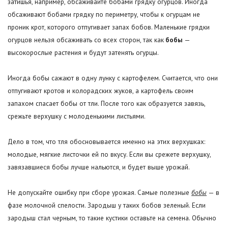
затишья, например, обсаживайте бобами грядку огурцов. Иногда
обсаживают бобами грядку по периметру, чтобы к огурцам не
проник крот, которого отпугивает запах бобов. Маленькие грядки
огурцов нельзя обсаживать со всех сторон, так как
бобы
—
высокорослые растения и будут затенять огурцы.
Иногда бобы сажают в одну лунку с картофелем. Считается, что они
отпугивают кротов и колорадских жуков, а картофель своим
запахом спасает бобы от тли. После того как образуется завязь,
срежьте верхушку с молоденькими листьями.
Дело в том, что тля обосновывается именно на этих верхушках:
молодые, мягкие листочки ей по вкусу. Если вы срежете верхушку,
завязавшиеся бобы лучше нальются, и будет выше урожай.
Не допускайте ошибку при сборе урожая. Самые полезные
бобы
— в
фазе молочной спелости. Зародыш у таких бобов зеленый. Если
зародыш стал черным, то такие кустики оставьте на семена. Обычно