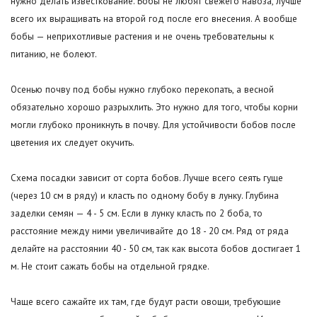
нужно делать известкование. Бобы не любят свежего навоза, лучше
всего их выращивать на второй год после его внесения. А вообще
бобы — неприхотливые растения и не очень требовательны к
питанию, не болеют.
Осенью почву под бобы нужно глубоко перекопать, а весной
обязательно хорошо разрыхлить. Это нужно для того, чтобы корни
могли глубоко проникнуть в почву. Для устойчивости бобов после
цветения их следует окучить.
Схема посадки зависит от сорта бобов. Лучше всего сеять гуще
(через 10 см в ряду) и класть по одному бобу в лунку. Глубина
заделки семян — 4 - 5 см. Если в лунку класть по 2 боба, то
расстояние между ними увеличивайте до 18 - 20 см. Ряд от ряда
делайте на расстоянии 40 - 50 см, так как высота бобов достигает 1
м. Не стоит сажать бобы на отдельной грядке.
Чаще всего сажайте их там, где будут расти овощи, требующие