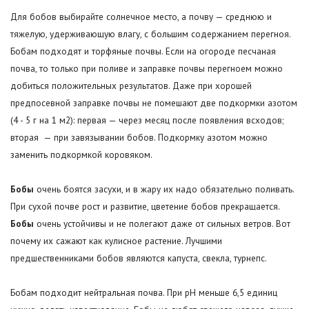
Для бобов выбирайте солнечное место, а почву — среднюю и
тяжелую, удерживающую влагу, с большим содержанием перегноя.
Бобам подходят и торфяные почвы. Если на огороде песчаная
почва, то только при поливе и заправке почвы перегноем можно
добиться положительных результатов. Даже при хорошей
предпосевной заправке почвы не помешают две подкормки азотом
(4 - 5 г на 1 м2): первая — через месяц после появления всходов;
вторая — при завязывании бобов. Подкормку азотом можно
заменить подкормкой коровяком.
Бобы
очень боятся засухи, и в жару их надо обязательно поливать.
При сухой почве рост и развитие, цветение бобов прекращается.
Бобы
очень устойчивы и не полегают даже от сильных ветров. Вот
почему их сажают как кулисное растение. Лучшими
предшественниками бобов являются капуста, свекла, турнепс.
Бобам подходит нейтральная почва. При рН меньше 6,5 единиц