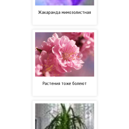
Жакаранда мимозолистная
Растения тоже болеют