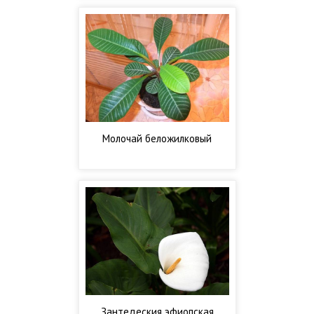
Молочай беложилковый
Зантедеския эфиопская