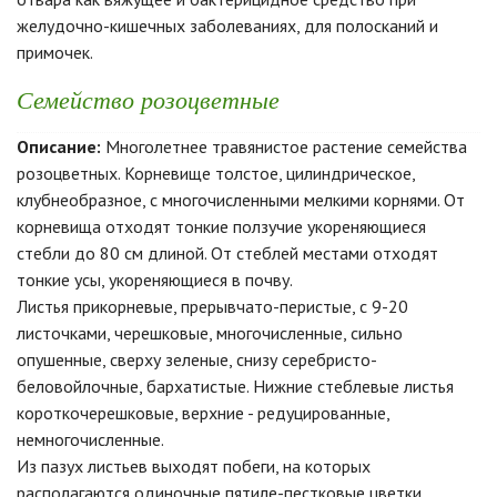
желудочно-кишечных заболеваниях, для полосканий и
примочек.
Семейство розоцветные
Описание:
Многолетнее травянистое растение семейства
розоцветных. Корневище толстое, цилиндрическое,
клубнеобразное, с многочисленными мелкими корнями. От
корневища отходят тонкие ползучие укореняющиеся
стебли до 80 см длиной. От стеблей местами отходят
тонкие усы, укореняющиеся в почву.
Листья прикорневые, прерывчато-перистые, с 9-20
листочками, черешковые, многочисленные, сильно
опушенные, сверху зеленые, снизу серебристо-
беловойлочные, бархатистые. Нижние стеблевые листья
короткочерешковые, верхние - редуцированные,
немногочисленные.
Из пазух листьев выходят побеги, на которых
располагаются одиночные пятиле-пестковые цветки