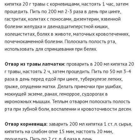
кипятка 20 г травы с корневищами, настоять 1 час, затем
процедить. Пить по 200 мл 2-3 раза в день при цинге,
гастритах, колитах с поносами, дизентерии, язвенной
болезни желудка и двенадцатиперстной кишки,
холециститах, болях в животе, маточных кровотечениях,
почечнокаменной болезни. Полоскать полость рта,
использовать для спринцевания при белях.
Отвар из травы лапчатки:
проварить в 200 мл кипятка 20
г травы, настоять 2 ч, затем процедить. Пить по 50 мл 3-4
раза в день перед едой при цинге, туберкулезе легких,
грыже, опущении матки. Делать примочки при ушибах,
мокнущей экземе, ранах, геморрое, судорогах в
икроножных мышцах. Теплым отваром полоскать полость
рта при зубной боли, воспалении и кровоточивости десен.
Отвар корневища:
заварить 200 мл кипятка 1 ст. л. сырья,
кипятить на слабом огне 15 мин, настоять 20 мин,
процедить. Пить по 2 ст. л. 4 раза в день.