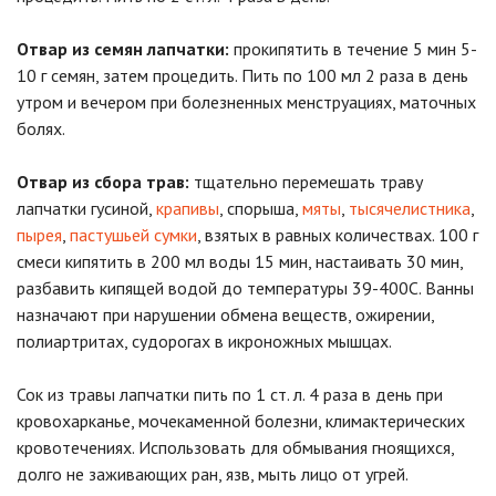
Отвар из семян лапчатки:
прокипятить в течение 5 мин 5-
10 г семян, затем процедить. Пить по 100 мл 2 раза в день
утром и вечером при болезненных менструациях, маточных
болях.
Отвар из сбора трав:
тщательно перемешать траву
лапчатки гусиной,
крапивы
, спорыша,
мяты
,
тысячелистника
,
пырея
,
пастушьей сумки
, взятых в равных количествах. 100 г
смеси кипятить в 200 мл воды 15 мин, настаивать 30 мин,
разбавить кипящей водой до температуры 39-400С. Ванны
назначают при нарушении обмена веществ, ожирении,
полиартритах, судорогах в икроножных мышцах.
Сок из травы лапчатки пить по 1 ст. л. 4 раза в день при
кровохарканье, мочекаменной болезни, климактерических
кровотечениях. Использовать для обмывания гноящихся,
долго не заживающих ран, язв, мыть лицо от угрей.