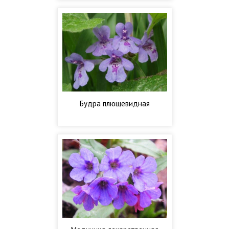
Будра плющевидная