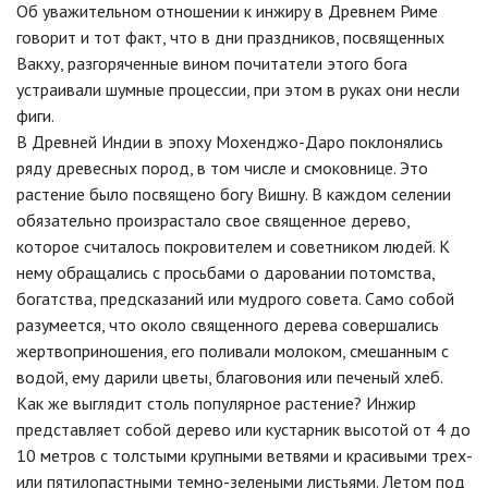
Об уважительном отношении к инжиру в Древнем Риме
говорит и тот факт, что в дни праздников, посвященных
Вакху, разгоряченные вином почитатели этого бога
устраивали шумные процессии, при этом в руках они несли
фиги.
В Древней Индии в эпоху Мохенджо-Даро поклонялись
ряду древесных пород, в том числе и смоковнице. Это
растение было посвящено богу Вишну. В каждом селении
обязательно произрастало свое священное дерево,
которое считалось покровителем и советником людей. К
нему обращались с просьбами о даровании потомства,
богатства, предсказаний или мудрого совета. Само собой
разумеется, что около священного дерева совершались
жертвоприношения, его поливали молоком, смешанным с
водой, ему дарили цветы, благовония или печеный хлеб.
Как же выглядит столь популярное растение? Инжир
представляет собой дерево или кустарник высотой от 4 до
10 метров с толстыми крупными ветвями и красивыми трех-
или пятилопастными темно-зелеными листьями. Летом под