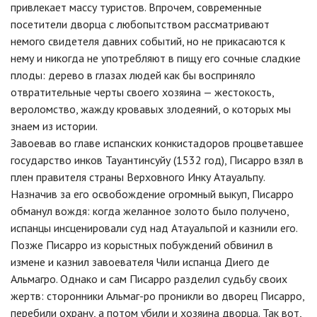
привлекает массу туристов. Впрочем, современные
посетители дворца с любопытством рассматривают
немого свидетеля давних событий, но не прикасаются к
нему и никогда не употребляют в пищу его сочные сладкие
плоды: дерево в глазах людей как бы восприняло
отвратительные черты своего хозяина — жестокость,
вероломство, жажду кровавых злодеяний, о которых мы
знаем из истории.
Завоевав во главе испанских конкистадоров процветавшее
государство инков Тауантинсуйу (1532 год), Писарро взял в
плен правителя страны Верховного Инку Атауальпу.
Назначив за его освобождение огромный выкуп, Писарро
обманул вождя: когда желанное золото было получено,
испанцы инсценировали суд над Атауальпой и казнили его.
Позже Писарро из корыстных побуждений обвинил в
измене и казнил завоевателя Чили испанца Диего де
Альмагро. Однако и сам Писарро разделил судьбу своих
жертв: сторонники Альмаг-ро проникли во дворец Писарро,
перебили охрану, а потом убили и хозяина дворца. Так вот,