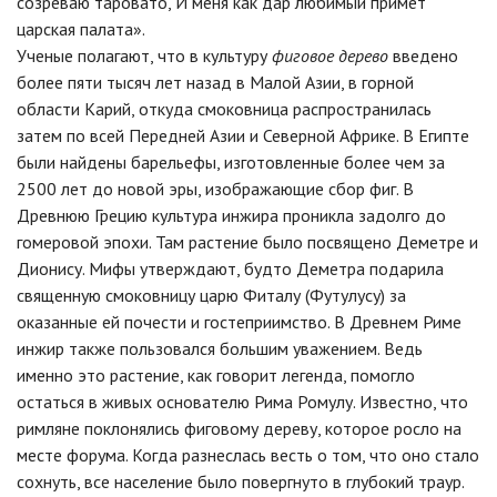
созреваю таровато, И меня как дар любимый примет
царская палата».
Ученые полагают, что в культуру
фиговое дерево
введено
более пяти тысяч лет назад в Малой Азии, в горной
области Карий, откуда смоковница распространилась
затем по всей Передней Азии и Северной Африке. В Египте
были найдены барельефы, изготовленные более чем за
2500 лет до новой эры, изображающие сбор фиг. В
Древнюю Грецию культура инжира проникла задолго до
гомеровой эпохи. Там растение было посвящено Деметре и
Дионису. Мифы утверждают, будто Деметра подарила
священную смоковницу царю Фиталу (Футулусу) за
оказанные ей почести и гостеприимство. В Древнем Риме
инжир также пользовался большим уважением. Ведь
именно это растение, как говорит легенда, помогло
остаться в живых основателю Рима Ромулу. Известно, что
римляне поклонялись фиговому дереву, которое росло на
месте форума. Когда разнеслась весть о том, что оно стало
сохнуть, все население было повергнуто в глубокий траур.