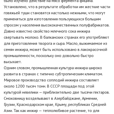
было изучено действие на мясо фермента фицина.
Установлено, что в результате обработки им жесткие части
говяжьей туши становятся настолько нежными, что могут
применяться для изготовления пользующихся большим
спросом у населения высококачественных полуфабрикатов.
Давно известно свойство млечного сока инжира
свертывать молоко. В балканских странах его употребляют
для приготовления творога и сыра. Масло, выжимаемое из
семян инжира, может быть использовано в лакокрасочной
промышленности, поскольку оно довольно быстро
высыхает.
Одним словом, промышленная культура инжира широко
развита в странах с типично субтропическим климатом.
Мировое производство соплодий инжира составляет
около 1200 тысяч тонн. В СССР площади под этой
культурой невелики — приблизительно две тысячи гектаров.
Смоковницу возделывают в Азербайджане, Армении,
Грузии, Краснодарском крае, Крыму, республиках Средней
Азии. Так как инжир — теплолюбивое растение, то для