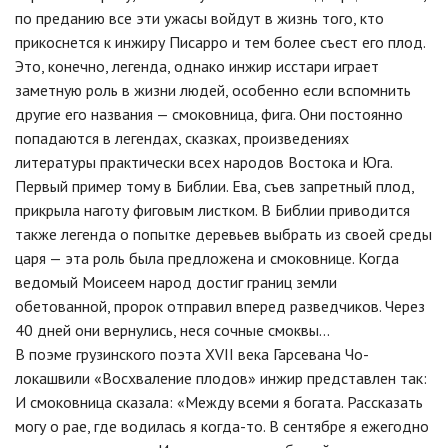
по преданию все эти ужасы войдут в жизнь того, кто
прикоснется к инжиру Писарро и тем более съест его плод.
Это, конечно, легенда, однако инжир исстари играет
заметную роль в жизни людей, особенно если вспомнить
другие его названия — смоковница, фига. Они постоянно
попадаются в легендах, сказках, произведениях
литературы практически всех народов Востока и Юга.
Первый пример тому в Библии. Ева, съев запретный плод,
прикрыла наготу фиговым листком. В Библии приводится
также легенда о попытке деревьев выбрать из своей среды
царя — эта роль была предложена и смоковнице. Когда
ведомый Моисеем народ достиг границ земли
обетованной, пророк отправил вперед разведчиков. Через
40 дней они вернулись, неся сочные смоквы…
В поэме грузинского поэта XVII века Гарсевана Чо-
локашвили «Восхваление плодов» инжир представлен так:
И смоковница сказала: «Между всеми я богата. Рассказать
могу о рае, где водилась я когда-то. В сентябре я ежегодно