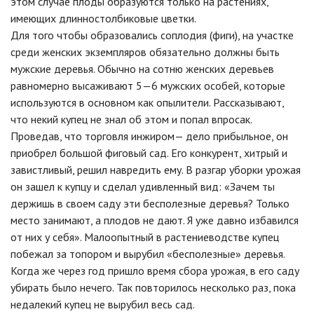
этом случае плоды образуются только на растениях,
имеющих длинностолбиковые цветки.
Для того чтобы образовались соплодия (фиги), на участке
среди женских экземпляров обязательно должны быть
мужские деревья. Обычно на сотню женских деревьев
равномерно высаживают 5—6 мужских особей, которые
используются в основном как опылители. Рассказывают,
что некий купец не знал об этом и попал впросак.
Проведав, что торговля инжиром— дело прибыльное, он
приобрел большой фиговый сад. Его конкурент, хитрый и
завистливый, решил навредить ему. В разгар уборки урожая
он зашел к купцу и сделал удивленный вид: «Зачем ты
держишь в своем саду эти бесполезные деревья? Только
место занимают, а плодов не дают. Я уже давно избавился
от них у себя». Малоопытный в растениеводстве купец
побежал за топором и вырубил «бесполезные» деревья.
Когда же через год пришло время сбора урожая, в его саду
убирать было нечего. Так повторилось несколько раз, пока
недалекий купец не вырубил весь сад.