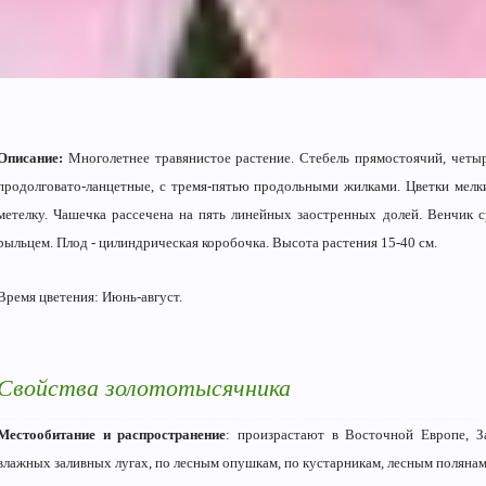
Описание:
Многолетнее травянистое растение. Стебель прямостоячий, четы
продолговато-ланцетные, с тремя-пятью продольными жилками. Цветки мелки
метелку. Ча­шечка рассечена на пять линей­ных заостренных долей. Венчик
рыльцем. Плод - цилиндрическая коробочка. Высота растения 15-40 см.
Время цветения: Июнь-август.
Свойства золототысячника
Местообитание и распространение
: произрастают в Восточной Европе, З
влажных заливных лугах, по лесным опушкам, по кустарникам, лесным поля­нам,