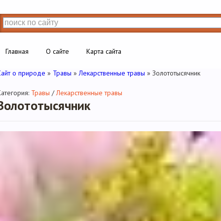
Главная
О сайте
Карта сайта
Сайт о природе
»
Травы
»
Лекарственные травы
» Золототысячник
Категория:
Травы
/
Лекарственные травы
Золототысячник