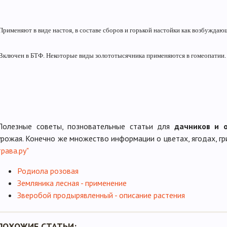
Применяют в виде настоя, в составе сборов и горькой настойки как возбуждаю
Включен в БТФ. Некоторые виды золототысячника применяются в гомеопатии.
Полезные советы, позновательные статьи для
дачников и 
урожая. Конечно же множество информации о цветах, ягодах, гр
трава.ру"
Родиола розовая
Земляника лесная - применение
Зверобой продырявленный - описание растения
ПОХОЖИЕ СТАТЬИ: