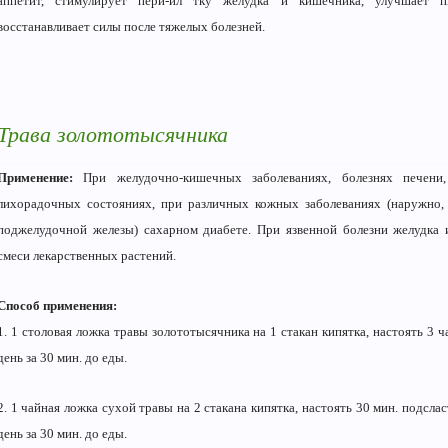
аппетит, стимулирует пери-ил тку желудка и кишечника, улучшает п
восстанавливает силы после тяжелых болезней.
Трава золототысячника
Применение:
При желудочно-кишечных заболеваниях, болезнях печени, 
лихорадочных состояниях, при различных кожных заболеваниях (наружно, от
поджелудочной железы) сахарном диа­бете. При язвенной болезни желудка 
смеси лекарственных растений.
Способ применения:
1. 1 столовая ложка травы золототысячника на 1 стакан кипятка, настоять 3 ча
день за 30 мин. до еды.
2. 1 чайная ложка сухой травы на 2 стакана кипят­ка, настоять 30 мин. подслас
день за 30 мин. до еды.