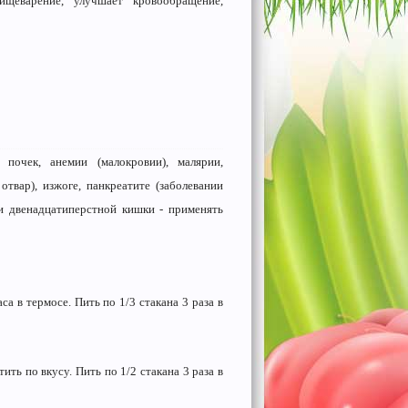
ищеварение, улучшает кровообращение,
почек, анемии (малокровии), малярии,
вар), изжоге, панкреати­те (заболевании
и двенадцатиперст­ной кишки - применять
са в термосе. Пить по 1/3 стакана 3 раза в
тить по вкусу. Пить по 1/2 стакана 3 раза в