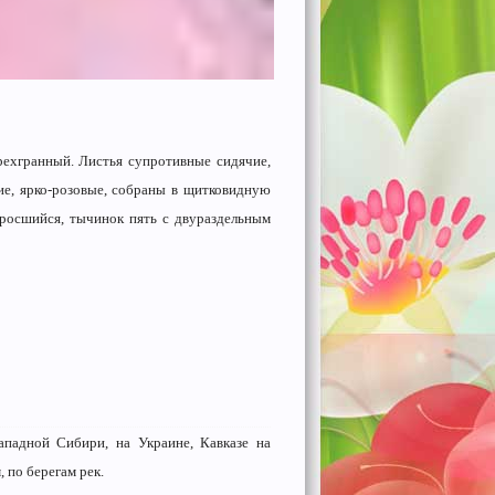
рехгранный. Листья супротивные сидячие,
е, ярко-розовые, собра­ны в щитковидную
 сросшийся, тычинок пять с двураздельным
ападной Сибири, на Украине, Кавказе на
 по берегам рек.