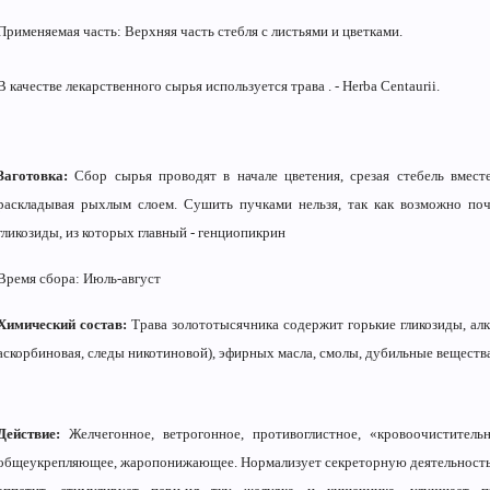
Применяемая часть: Верхняя часть стебля с листьями и цветками.
В качестве лекарственного сырья используется трава . - Herba Centaurii.
Заготовка:
Сбор сырья проводят в начале цветения, срезая стебель вмест
раскладывая рыхлым слоем. Сушить пучками нельзя, так как возможно поч
гликозиды, из которых главный - генциопикрин
Время сбора: Июль-август
Химический состав:
Трава золототысячника содержит горькие гликозиды, алк
аскорбиновая, следы никотиновой), эфирных масла, смолы, дубильные вещества
Действие:
Желчегонное, ветрогонное, противоглистное, «кровоочистительн
общеукрепляющее, жаропонижающее. Нормализует секреторную деятельность