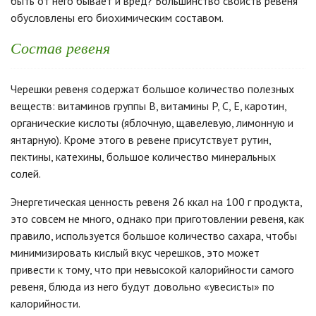
быть от него бывает и вред? Большинство свойств ревеня
обусловлены его биохимическим составом.
Состав ревеня
Черешки ревеня содержат большое количество полезных
веществ: витаминов группы B, витамины P, C, E, каротин,
органические кислоты (яблочную, щавелевую, лимонную и
янтарную). Кроме этого в ревене присутствует рутин,
пектины, катехины, большое количество минеральных
солей.
Энергетическая ценность ревеня 26 ккал на 100 г продукта,
это совсем не много, однако при приготовлении ревеня, как
правило, используется большое количество сахара, чтобы
минимизировать кислый вкус черешков, это может
привести к тому, что при невысокой калорийности самого
ревеня, блюда из него будут довольно «увесисты» по
калорийности.