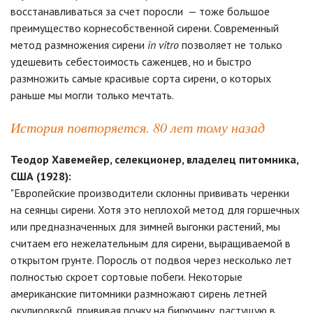
восстанавливаться за счет поросли — тоже большое
преимущество корнесобственной сирени. Современный
метод размножения сирени
in vitro
позволяет не только
удешевить себестоимость саженцев, но и быстро
размножить самые красивые сорта сирени, о которых
раньше мы могли только мечтать.
История повторяется. 80 лет тому назад
Теодор Хавемейер, селекционер, владелец питомника,
США (1928):
"Европейские производители склонны прививать черенки
на сеянцы сирени. Хотя это неплохой метод для горшечных
или предназначенных для зимней выгонки растений, мы
считаем его нежелательным для сирени, выращиваемой в
открытом грунте. Поросль от подвоя через несколько лет
полностью скроет сортовые побеги. Некоторые
американские питомники размножают сирень летней
окулировкой, прививая почку на бирючину, растущую в