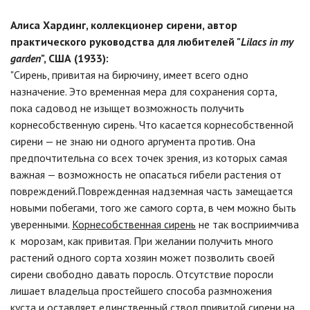
Алиса Хардинг, коллекционер сирени, автор
практического руководства для любителей "
Lilacs in my
garden
", США (1933):
"Сирень, привитая на бирючину, имеет всего одно
назначение. Это временная мера для сохранения сорта,
пока садовод не изыщет возможность получить
корнесобственную сирень. Что касается корнесобственной
сирени — не знаю ни одного аргумента против. Она
предпочтительна со всех точек зрения, из которых самая
важная — возможность не опасаться гибели растения от
повреждений.Поврежденная надземная часть замещается
новыми побегами, того же самого сорта, в чем можно быть
уверенными.
Корнесобственная сирень
не так восприимчива
к морозам, как привитая. При желании получить много
растений одного сорта хозяин может позволить своей
сирени свободно давать поросль. Отсутствие поросли
лишает владельца простейшего способа размножения
куста и оставляет единственный ствол привитой сирени на