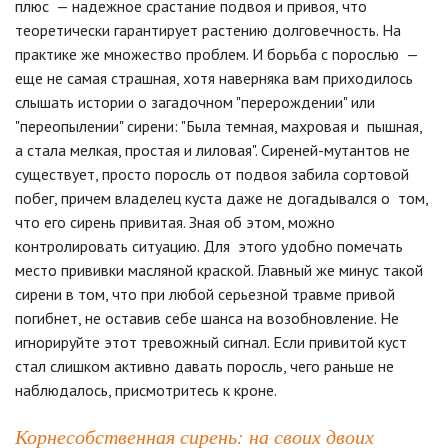
плюс — надежное срастание подвоя и привоя, что
теоретически гарантирует растению долговечность. На
практике же множество проблем. И борьба с порослью —
еще не самая страшная, хотя наверняка вам приходилось
слышать истории о загадочном "перерождении" или
"переопылении" сирени: "Была темная, махровая и пышная,
а стала мелкая, простая и лиловая". Сиреней-мутантов не
существует, просто поросль от подвоя забила сортовой
побег, причем владелец куста даже не догадывался о том,
что его сирень привитая. Зная об этом, можно
контролировать ситуацию. Для этого удобно помечать
место прививки масляной краской. Главный же минус такой
сирени в том, что при любой серьезной травме привой
погибнет, не оставив себе шанса на возобновление. Не
игнорируйте этот тревожный сигнал. Если привитой куст
стал слишком активно давать поросль, чего раньше не
наблюдалось, присмотритесь к кроне.
Корнесобственная сирень: на своих двоих