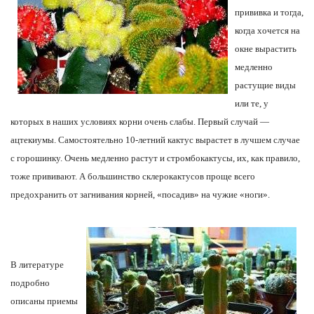
прививка и тогда,
когда хочется на
окне вырастить
медленно
растущие виды
или те, у
которых в наших условиях корни очень слабы. Первый случай —
ацтекиумы. Самостоятельно 10-летний кактус вырастет в лучшем случае
с горошинку. Очень медленно растут и стромбокактусы, их, как правило,
тоже прививают. А большинство склерокактусов проще всего
предохранить от загнивания корней, «посадив» на чужие «ноги».
В литературе
подробно
описаны приемы