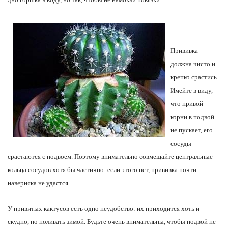
Прививка
должна чисто и
крепко срастись.
Имейте в виду,
что привой
корни в подвой
не пускает, его
сосуды
срастаются с подвоем. Поэтому внимательно совмещайте центральные
кольца сосудов хотя бы частично: если этого нет, прививка почти
наверняка не удастся.
У привитых кактусов есть одно неудобство: их приходится хоть и
скудно, но поливать зимой. Будьте очень внимательны, чтобы подвой не