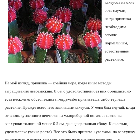
кактусов на окне
есть случаи,
когда прививка
необходима
вполне
нормальным,
естественным
растениям.
На мой взгляд, прививка — крайняя мера, когда иные методы
выращивания невозможны. Я бы с удовольствием без них обошлась, но
есть несколько обстоятельств, когда-либо прививаешь, либо теряешь
растение. Прежде всего, это загнившие кактусы. У меня был случай, когда
от вновь купленного неочилении малореберной осталась пленочка
верхушки толщиной менее 0.5 см, да еще срезанная сбоку. К счастью,
уцелел апекс (точка роста). Все это было привито «уголком» на верхушку
эхинопсиса, и теперь выросло вполне полноценное растение — с