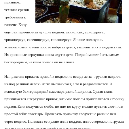
прививок,
техника срезов,
требования к
гигиене. Хочу
еще раз перечислить лучшие подвои: эхинопсис, эриоцереус,
трихоцереус, селеницереус, гиплоцереус. Я чаще пользуюсь
эхинопсисами: очень просто набрать деток, укоренить их и подрастить.
Их срезанные верхушки снова идут в дело. Подвой может быть самым
беспородным, на гены привоя он не влияет.
На практике прижать привой к подвою не всегда легко: грузики падают,
из-под резинок мелочь легко выскакивает, а то и раздавливается. Я
использую бактерицидный пластырь разной ширины. Сухая ткань
прижимается к верхушке привоя, клейкие полосы прилепляются к горшку
подвоя. Если получится слабо, по ним по кругу можно пустить скотч или
простой лейкопластырь. Проверять прививку следует не раньше чем
через неделю. Поливать ее нужно или в поддон, или осторожно погружая
дно горшка в воду, но так, чтобы не намокли повязки.