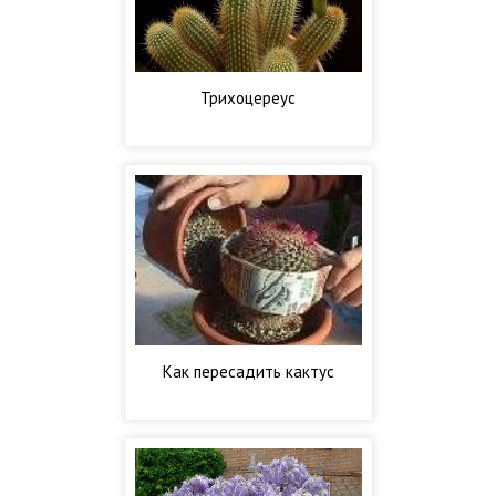
Трихоцереус
Как пересадить кактус