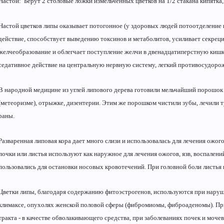
Настой: Берут 2 столовые ложки измельченных цветков на 1/2 стакана кипятка,
Настой цветков липы оказывает потогонное (у здоровых людей потоотделение 
действие, способствует выведению токсинов и метаболитов, усиливает секрец
желчеобразование и облегчает поступление желчи в двенадцатиперстную кишк
седативное действие на центральную нервную систему, легкий противосудоро
В народной медицине из углей липового дерева готовили мельчайший порошок
(метеоризме), отрыжке, дизентерии. Этим же порошком чистили зубы, лечили 
раны.
Разваренная липовая кора дает много слизи и использовалась для лечения ожог
почки или листья используют как наружное для лечения ожогов, язв, воспале
пользовались для остановки носовых кровотечений. При головной боли листья 
Цветки липы, благодаря содержанию фитоэстрогенов, используются при наруш
климаксе, опухолях женской половой сферы (фибромиомы, фиброаденомы). П
тракта - в качестве обволакивающего средства, при заболеваниях почек и моче