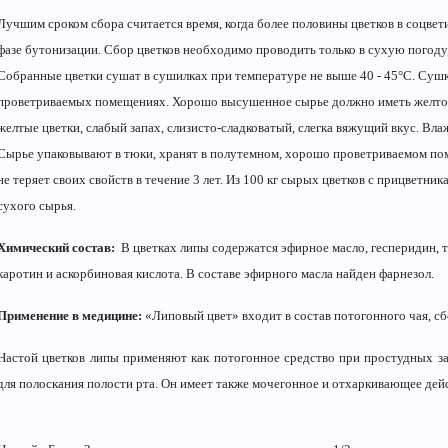
Лучшим сроком сбора считается время, когда более половины цветков в соцвети
фазе бутонизации. Сбор цветков необходимо проводить только в сухую погоду,
Собранные цветки сушат в сушилках при температуре не выше 40 - 45°С. Сушк
проветриваемых помещениях. Хорошо высушенное сырье должно иметь желто-
желтые цветки, слабый запах, слизисто-сладковатый, слегка вяжущий вкус. Вл
Сырье упаковывают в тюки, хранят в полутемном, хорошо проветриваемом по
не теряет своих свойств в течение 3 лет. Из 100 кг сырых цветков с прицветник
сухого сырья.
Химический состав:
В цветках липы содержатся эфирное масло, гесперидин, 
каротин и аскорбиновая кислота. В составе эфирного масла найден фарнезол.
Применение в медицине:
«Липовый цвет» входит в состав потогонного чая, сб
Настой цветков липы применяют как потогонное средство при простудных за
для полоскания полости рта. Он имеет также мочегонное и отхаркивающее дей