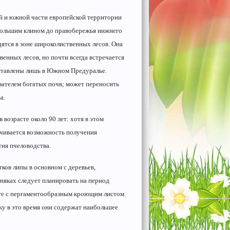
й и южной части европейской территории
ольшим клином до правобережья нижнего
тся в зоне широколиственных лесов. Она
енных лесов, но почти всегда встречается
дставлены лишь в Южном Предуралье.
азателем богатых почв; может переносить
а.
возрасте около 90 лет: хотя в этом
ечивается возможность получения
тия пчеловодства.
ков липы в основном с деревьев,
няках следует планировать на период
сте с пергаментообразным кроющим листом.
ьку в это время они содержат наибольшее