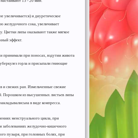
 настаивают 15 - 20 мин.
не увеличивается) и диуретическое
ию желудочного сока, увеличивает
у. Цветки липы оказывают также мягкое
жный эффект.
 и принимали при поносах, вздутии живота
туберкулез горла и присыпали гниющие
ов и свежих ран. Измельченные свежие
ний. Порошком из высушенных листьев липы
накладывалисьна в виде компресса.
ениях менструального цикла, при
ри заболеваниях желудочно-кишечного
вого пузыря, при головных болях, при