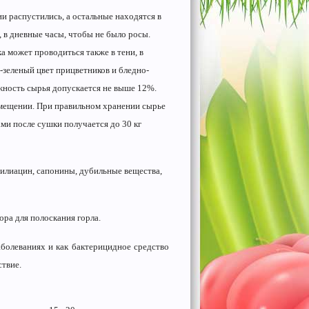
и распустились, а остальные находятся в
 в дневные часы, чтобы не было росы.
а может проводиться также в тени, в
зеленый цвет прицветников и бледно-
ажность сырья допускается не выше 12%.
мещении. При правильном хранении сырье
ами после сушки получается до 30 кг
тилиацин, сапонины, дубильные вещества,
ора для полоскания горла.
болеваниях и как бактерицидное средство
ствие.