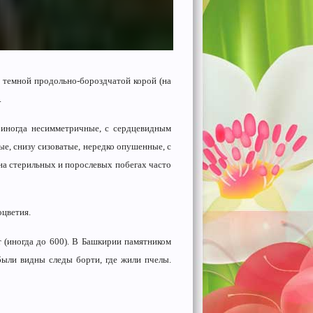
 темной продольно-бороздчатой корой (на
.
иногда несимметричные, с сердцевидным
ые, снизу сизоватые, нередко опушенные, с
 на стерильных и порослевых побегах часто
оцветия.
 (иногда до 600). В Башкирии памятником
были видны следы борти, где жили пчелы.