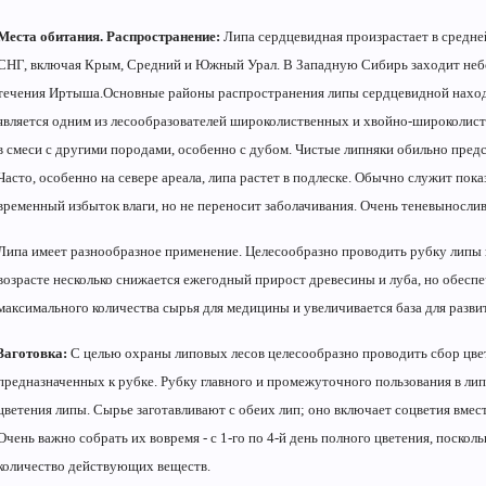
Места обитания. Распространение:
Липа сердцевидная произрастает в средне
СНГ, включая Крым, Средний и Южный Урал. В Западную Сибирь заходит неб
течения Иртыша.Основные районы распространения липы сердцевидной находя
является одним из лесообразователей широколиственных и хвойно-широколиств
в смеси с другими породами, особенно с дубом. Чистые липняки обильно пре
Часто, особенно на севере ареала, липа растет в подлеске. Обычно служит пок
временный избыток влаги, но не переносит заболачивания. Очень теневынослив
Липа имеет разнообразное применение. Целесообразно проводить рубку липы в 
возрасте несколько снижается ежегодный прирост древесины и луба, но обесп
максимального количества сырья для медицины и увеличивается база для разви
Заготовка:
С целью охраны липовых лесов целесообразно проводить сбор цвет
предназначенных к рубке. Рубку главного и промежуточного пользования в лип
цветения липы. Сырье заготавливают с обеих лип; оно включает соцветия вме
Очень важно собрать их вовремя - с 1-го по 4-й день полного цветения, поскол
количество действующих веществ.