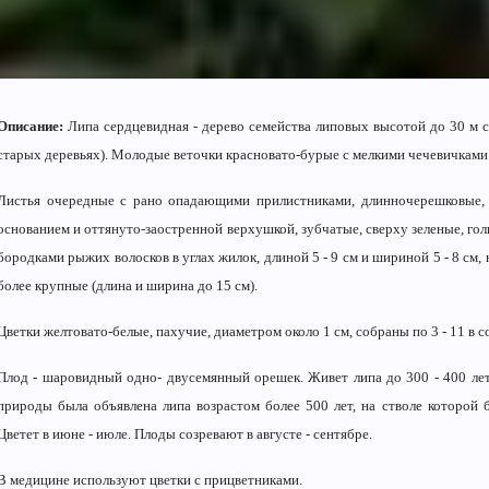
Описание:
Липа сердцевидная - дерево семейства липовых высотой до 30 м с
старых деревьях). Молодые веточки красновато-бурые с мелкими чечевичками
Листья очередные с рано опадающими прилистниками, длинночерешковые, 
основанием и оттянуто-заостренной верхушкой, зубчатые, сверху зеленые, гол
бородками рыжих волосков в углах жилок, длиной 5 - 9 см и шириной 5 - 8 см,
более крупные (длина и ширина до 15 см).
Цветки желтовато-белые, пахучие, диаметром около 1 см, собраны по 3 - 11 в с
Плод - шаровидный одно- двусемянный орешек. Живет липа до 300 - 400 лет
природы была объявлена липа возрастом более 500 лет, на стволе которой 
Цветет в июне - июле. Плоды созревают в августе - сентябре.
В медицине используют цветки с прицветниками.