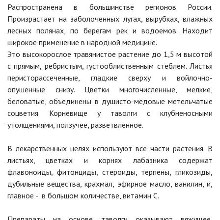
Распространена в большинстве регионов России.
Произрастает на заболоченных лугах, вырубках, влажных
лесных полянах, по берегам рек и водоемов. Находит
широкое применение в народной медицине.
Это высокорослое травянистое растение до 1,5 м высотой
с прямым, ребристым, густооблиственным стеблем. Листья
перисторассеченные, гладкие сверху и войлочно-
опушенные снизу. Цветки многочисленные, мелкие,
беловатые, объединены в душисто-медовые метельчатые
соцветия. Корневище у таволги с клубненосными
утолщениями, ползучее, разветвленное.
В лекарственных целях используют все части растения. В
листьях, цветках и корнях лабазника содержат
флавоноиды, фитонциды, стероиды, терпены, гликозиды,
дубильные вещества, крахмал, эфирное масло, ванилин, и,
главное - в большом количестве, витамин С.
Препараты на основе таволги оказывают вяжущее,