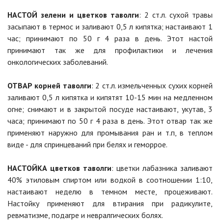
НАСТОЙ зелени и цветков таволги
: 2 ст.л. сухой травы
засыпают в термос и заливают 0,5 л кипятка; настаивают 1
час; принимают по 50 г 4 раза в день. Этот настой
принимают так же для профилактики и лечения
онкологических заболеваний.
ОТВАР корней таволги
: 2 ст.л. измельченных сухих корней
заливают 0,5 л кипятка и кипятят 10-15 мин на медленном
огне; снимают и в закрытой посуде настаивают, укутав, 3
часа; принимают по 50 г 4 раза в день. Этот отвар так же
применяют наружно для промывания ран и т.п, в теплом
виде - для спринцеваний при белях и геморрое.
НАСТОЙКА цветков таволги
: цветки лабазника заливают
40% этиловым спиртом или водкой в соотношении 1:10,
настаивают неделю в темном месте, процеживают.
Настойку применяют для втирания при радикулите,
ревматизме, подагре и невралгических болях.