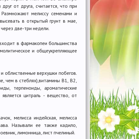
друг от друга, считается, что при
. Размножают мелиссу семенами и
высевать в открытый грунт в мае,
 через две-три недели.
я входит в фармакопеи большинства
азмолитическое и общеукрепляющее
 и облиственные верхушки побегов.
, чем в стеблях),витамины В1, В2,
оиды, терпеноиды, ароматические
является цитраль - вещество, от
ачок, мелисса индейская, мелисса
трава. Называли ее также кадило,
роевник, лимонница, лист пчелиный.