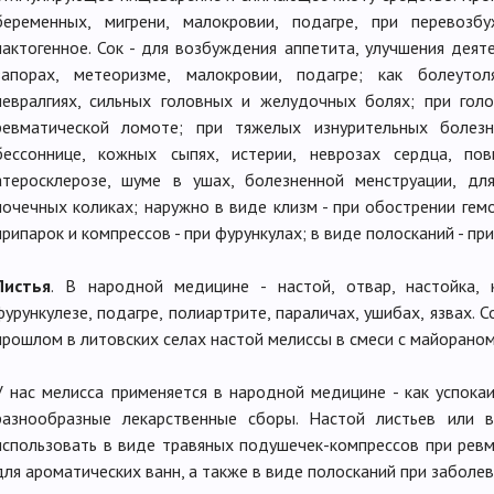
беременных, мигрени, малокровии, подагре, при перевоз
лактогенное. Сок - для возбуждения аппетита, улучшения деят
запорах, метеоризме, малокровии, подагре; как болеуто
невралгиях, сильных головных и желудочных болях; при голо
ревматической ломоте; при тяжелых изнурительных болезн
бессоннице, кожных сыпях, истерии, неврозах сердца, по
атеросклерозе, шуме в ушах, болезненной менструации, д
почечных коликах; наружно в виде клизм - при обострении гемо
припарок и компрессов - при фурункулах; в виде полосканий - пр
Листья
. В народной медицине - настой, отвар, настойка,
фурункулезе, подагре, полиартрите, параличах, ушибах, язвах. С
прошлом в литовских селах настой мелиссы в смеси с майораном
У нас мелисса применяется в народной медицине - как успока
разнообразные лекарственные сборы. Настой листьев или 
использовать в виде травяных подушечек-компрессов при ревма
для ароматических ванн, а также в виде полосканий при заболев