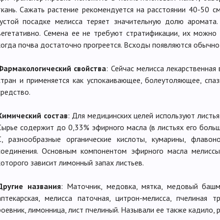
ткань. Сажать растение рекомендуется на расстоянии 40-50 см 
густой посадке мелисса теряет значительную долю аромата
вегетативно. Семена ее не требуют стратификации, их можно 
когда почва достаточно прогреется. Всходы появляются обычно
Фармакологический свойства
: Сейчас мелисса лекарственна
стран и применяется как успокаивающее, болеутоляющее, сп
средство.
Химический состав
: Для медицинских целей используют листья
Сырье содержит до 0,33% эфирного масла (в листьях его больше
С, разнообразные органические кислоты, кумарины, флавон
соединения. Основным компонентом эфирного масла мелиссы 
которого зависит лимонный запах листьев.
Другие названия
: Маточник, медовка, мятка, медовый башм
аптекарская, мелисса паточная, цитрон-мелисса, пчелиная 
роевник, лимонница, лист пчелиный. Называли ее также кадило, 