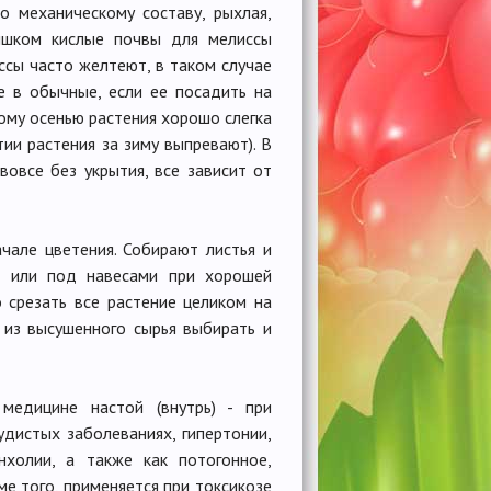
о механическому составу, рыхлая,
лишком кислые почвы для мелиссы
ссы часто желтеют, в таком случае
е в обычные, если ее посадить на
ому осенью растения хорошо слегка
ии растения за зиму выпревают). В
овсе без укрытия, все зависит от
ачале цветения. Собирают листья и
ах или под навесами при хорошей
 срезать все растение целиком на
 из высушенного сырья выбирать и
медицине настой (внутрь) - при
удистых заболеваниях, гипертонии,
анхолии, а также как потогонное,
е того, применяется при токсикозе