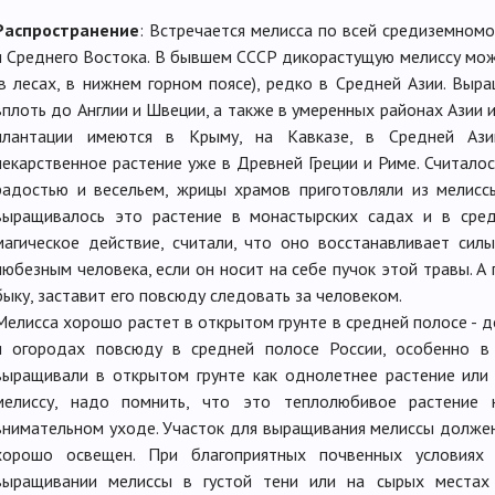
Распространение
: Встречается мелисса по всей средиземномо
и Среднего Востока. В бывшем СССР дикорастущую мелиссу мож
(в лесах, в нижнем горном поясе), редко в Средней Азии. Вы
вплоть до Англии и Швеции, а также в умеренных районах Азии
плантации имеются в Крыму, на Кавказе, в Средней Ази
лекарственное растение уже в Древней Греции и Риме. Считалос
радостью и весельем, жрицы храмов приготовляли из мелис
выращивалось это растение в монастырских садах и в сред
магическое действие, считали, что оно восстанавливает сил
любезным человека, если он носит на себе пучок этой травы. А
быку, заставит его повсюду следовать за человеком.
Мелисса хорошо растет в открытом грунте в средней полосе - до
и огородах повсюду в средней полосе России, особенно в 
выращивали в открытом грунте как однолетнее растение или
мелиссу, надо помнить, что это теплолюбивое растение 
внимательном уходе. Участок для выращивания мелиссы долже
хорошо освещен. При благоприятных почвенных условиях 
выращивании мелиссы в густой тени или на сырых местах