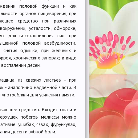
буждении половой функции и как
ельности органов пищеварения, при
ляющее средство при различных
вокружении, усталости, обмороке,
ях для восстановления сил; при
вышенной половой возбудимости,
ля снятия одышки, при желчных и
рроя, хронических запорах; в виде
и воспалении десен.
 кашица из свежих листьев - при
ок - аналогично надземной части. В
 употребляли для усиления памяти.
ивающее средство. Входит она и в
верхушек побегов мелиссы можно
тизме, ушибах, язвах, фурункулах,
ании десен и зубной боли.