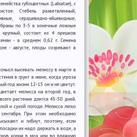
мейства губоцветных (Labiatae), с
истое. Стебель разветвленный,
ные, сердцевидно-яйцевидные,
собраны по 3-5 в конечные ложные
- крупный, состоит из 4 орешков
емян - в среднем 0,62 г. Семена
юле - августе, плоды созревают в
смысл высевать мелиссу в марте в
тения в грунт в июне, когда угроза
ый год жизни 12-15 см и не цветут.
цветает мелисса на второй год, в
всего растения длится 45-50 дней.
лой и сухой погоде. Мелисса легко
 сентября. При этом необходимо
ысыхают и гибнут, поэтому, если
посадки их надо держать в воде, а
ернув корни в мох или во влажную