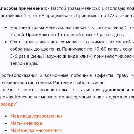
Способы применения
: - Настой травы мелиссы: 1 столовую ло
настаивают 1 ч, затем процеживают. Принимают по 1/2 стакана 3
Настойка травы мелиссы: настаивают в соотношении 1:3 
7 дней. Принимают по 1 столовой ложке 3 раза в день.
Сок из травы или листьев мелиссы: отжимают из свежей ч
собранных до цветения. Принимают по 40-60 капель сока
5-6 раз в день. Наружно (в виде клизм) применяют из рас
теплой воды.
Противопоказания и возможные побочные эффекты: траву м
артериальной гипотензии. Растение слаботоксично.
Полезные советы, позновательные статьи для
дачников и 
урожая. Конечно же множество информации о цветах, ягодах, гр
трава.ру"
Медуница лекарственная
Мать-и-мачеха
Маргаритка многолетняя