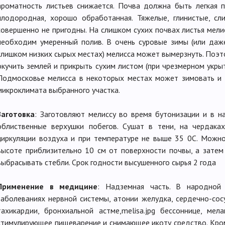
ароматность листьев снижается. Почва должна быть легкая п
плодородная, хорошо обработанная. Тяжелые, глинистые, с
совершенно не пригодны. На слишком сухих почвах листья мели
необходим умеренный полив. В очень суровые зимы (или даж
слишком низких сырых местах) мелисса может вымерзнуть. Поэт
окучить землей и прикрыть сухим листом (при чрезмерном укрыт
Подмосковье мелисса в некоторых местах может зимовать и в
микроклимата выбранного участка.
Заготовка
: Заготовляют мелиссу во время бутонизации и в н
облиственные верхушки побегов. Сушат в тени, на чердак
циркуляции воздуха и при температуре не выше 35 0С. Можно
высоте приблизительно 10 см от поверхности почвы, а затем
выбрасывать стебли. Срок годности высушенного сырья 2 года
Применение в медицине
: Надземная часть. В народной 
заболеваниях нервной системы, атонии желудка, сердечно-сос
тахикардии, бронхиальной астме,melisa.jpg бессоннице, мел
стимулирующее пищеварение и снимающее икоту средство. Кром