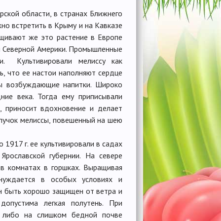
рской области, в странах Ближнего
но встретить в Крыму и на Кавказе
ращивают же это растение в Европе
 и Северной Америки. Промышленные
и. Культивировали мелиссу как
ь, что ее настои наполняют сердце
сы возбуждающие напитки. Широко
ние века. Тогда ему приписывали
ы, приносит вдохновение и делает
 пучок мелиссы, повешенный на шею
 1917 г. ее культивировали в садах
Ярославской губернии. На севере
 в комнатах в горшках. Выращивая
нуждается в особых условиях и
н быть хорошо защищен от ветра и
допустима легкая полутень. При
 либо на слишком бедной почве