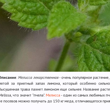
Описание
:
Мелисса лекарственная
- очень популярное растение
мятой за приятный запах лимона, который особенно сильно
Высушенная трава пахнет лимоном еще сильнее. Название расте
Melissa, что значит "пчела".
Мелисса
- один из самых любимых пч
ее посевов можно получать до 150 кг меда, отличающегося при