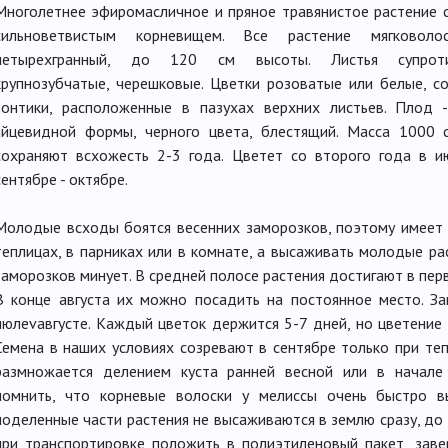
Многолетнее эфиромасличное и пряное травянистое растение се
сильноветвистым корневищем. Все растение мягковолос
четырехгранный, до 120 см высоты. Листья супротив
крупнозубчатые, черешковые. Цветки розоватые или белые, 
зонтики, расположенные в пазухах верхних листьев. Плод 
яйцевидной формы, черного цвета, блестящий. Масса 1000 с
сохраняют всхожесть 2-3 года. Цветет со второго года в и
сентябре - октябре.
Молодые всходы боятся весенних заморозков, поэтому имеет 
теплицах, в парниках или в комнате, а высаживать молодые рас
заморозков минует. В средней полосе растения достигают в перв
В конце августа их можно посадить на постоянное место. За
июлеvавгусте. Каждый цветок держится 5-7 дней, но цветение 
Семена в наших условиях созревают в сентябре только при теп
размножается делением куста ранней весной или в начале
помнить, что корневые волоски у мелиссы очень быстро в
поделенные части растения не высаживаются в землю сразу, до 
при транспортировке положить в полиэтиленовый пакет, зав