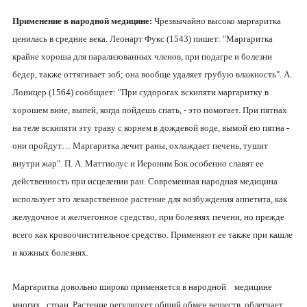
Применение в народной медицине:
Чрезвычайно высоко маргаритка
ценилась в средние века. Леонарт Фукс (1543) пишет: "Маргаритка
крайне хороша для парализованных членов, при подагре и болезни
бедер, также оттягивает зоб; она вообще удаляет грубую влажность". А.
Лоницер (1564) сообщает: "При судорогах вскипяти маргаритку в
хорошем вине, выпей, когда пойдешь спать, - это помогает. При пятнах
на теле вскипяти эту траву с корнем в дождевой воде, вымой ею пятна -
они пройдут… Маргаритка лечит раны, охлаждает печень, тушит
внутри жар". П. А. Маттиолус и Иероним Бок особенно славят ее
действенность при исцелении ран. Современная народная медицина
использует это лекарственное растение для возбуждения аппетита, как
желудочное и желчегонное средство, при болезнях печени, но прежде
всего как кровоочистительное средство. Применяют ее также при кашле
и кожных болезнях.
Маргаритка довольно широко применяется в народной медицине
многих стран. Растение регулирует общий обмен веществ, облегчает