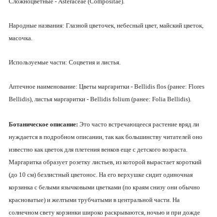
Сложноцветные - Asteraceae (Compositae).
Народные названия: Глазной цветочек, небесный цвет, майский цветок,
масочка.
Используемые части: Соцветия и листья.
Аптечное наименование: Цветы маргаритки - Bellidis flos (ранее: Flores
Bellidis), листья маргаритки - Bellidis folium (ранее: Folia Bellidis).
Ботаническое описание:
Это часто встречающееся растение вряд ли
нуждается в подробном описании, так как большинству читателей оно
известно как цветок для плетения венков еще с детского возраста.
Маргаритка образует розетку листьев, из которой вырастает короткий
(до 10 см) безлистный цветонос. На его верхушке сидит одиночная
корзинка с белыми язычковыми цветками (по краям снизу они обычно
красноватые) и желтыми трубчатыми в центральной части. На
солнечном свету корзинки широко раскрываются, ночью и при дожде