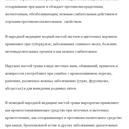
отхаркивание при кашле и обладает противолихорадочным,
желчегонным, обезболивающим, нежным слабительным действием и
хорошим противовоспалительным свойством.
В народной медицине водный настой листьев и цветочных корзинок
применяют при туберкулезе, заболеваниях спинного мозга, болезнях
мочевыделнтельных органов и как нежное слабительное.
Наружно настой травы в виде местных ванн, обмываний, примочек и
компрессов употребляют при ушибах с кровоизлиянием, порезах,
ранениях, различных кожных заболеваниях (угрях, фурункулах,
абсцессах) и для выведения родимых пятен.
В немецкой народной медицине настой травы маргаритки применяют
как кровоостанавливающее средство при легочных и маточных
кровотечениях, как отхаркивающее и противовоспалительное средство
при кашле, бронхиальной астме и других заболеваниях дыхательных