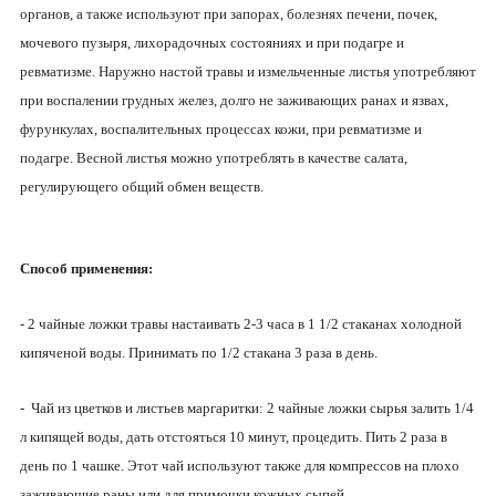
органов, а также используют при запорах, болезнях печени, почек,
мочевого пузыря, лихорадочных состояниях и при подагре и
ревматизме. Наружно настой травы и измельченные листья употребляют
при воспалении грудных желез, долго не заживающих ранах и язвах,
фурункулах, воспалительных процессах кожи, при ревматизме и
подагре. Весной листья можно употреблять в качестве салата,
регулирующего общий обмен веществ.
Способ применения:
- 2 чайные ложки травы настаивать 2-3 часа в 1 1/2 стаканах холодной
кипяченой воды. Принимать по 1/2 стакана 3 раза в день.
- Чай из цветков и листьев маргаритки: 2 чайные ложки сырья залить 1/4
л кипящей воды, дать отстояться 10 минут, процедить. Пить 2 раза в
день по 1 чашке. Этот чай используют также для компрессов на плохо
заживающие раны или для примочки кожных сыпей.