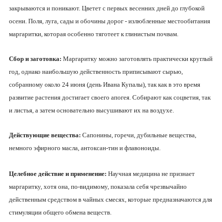
закрываются и поникают. Цветет с первых весенних дней до глубокой
осени. Поля, луга, сады и обочины дорог - излюбленные местообитания
маргаритки, которая особенно тяготеет к глинистым почвам.
Сбор и заготовка:
Маргаритку можно заготовлять практически круглый
год, однако наибольшую действенность приписывают сырью,
собранному около 24 июня (день Ивана Купалы), так как в это время
развитие растения достигает своего апогея. Собирают как соцветия, так
и листья, а затем основательно высушивают их на воздухе.
Действующие вещества:
Сапонины, горечи, дубильные вещества,
немного эфирного масла, антоксан-тин и флавоноиды.
Целебное действие и применение:
Научная медицина не признает
маргаритку, хотя она, по-видимому, показала себя чрезвычайно
действенным средством в чайных смесях, которые предназначаются для
стимуляции общего обмена веществ.