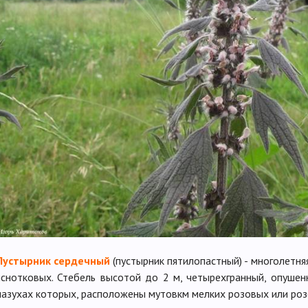
Пустырник сердечный
(пустырник пятилопастный) - многолетня
яснотковых. Стебель высотой до 2 м, четырехгранный, опушен
пазухах которых, расположены мутовкм мелких розовых или ро