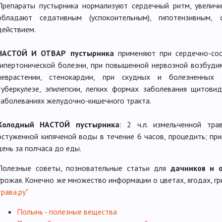
Препараты пустырника нормализуют сердечный ритм, увеличи
обладают седативным (успокоительным), гипотензивным, 
действием.
НАСТОЙ И ОТВАР пустырника
применяют при сердечно-сос
гипертонической болезни, при повышенной нервозной возбудим
неврастении, стенокардии, при скудных и болезненных м
туберкулезе, эпилепсии, легких формах заболевания щитови
заболеваниях желудочно-кишечного тракта.
Холодный НАСТОЙ пустырника
: 2 ч.л. измельченной тра
остуженной кипяченой воды в течение 6 часов, процедить; прин
день за полчаса до еды.
Полезные советы, позновательные статьи для
дачников и 
урожая. Конечно же множество информации о цветах, ягодах, гр
трава.ру"
Полынь - полезные вещества