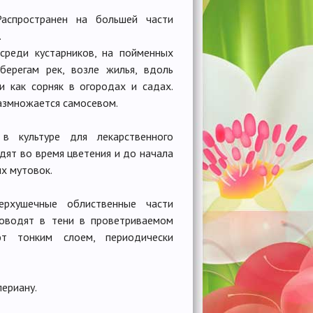
Распространен на большей части
.
 среди кустарников, на пойменных
 берегам рек, возле жилья, вдоль
и как сорняк в огородах и садах.
азмножается самосевом.
 культуре для лекарственного
дят во время цветения и до начала
х мутовок.
ерхушечные облиственные части
роводят в тени в проветриваемом
ют тонким слоем, периодически
ериану.