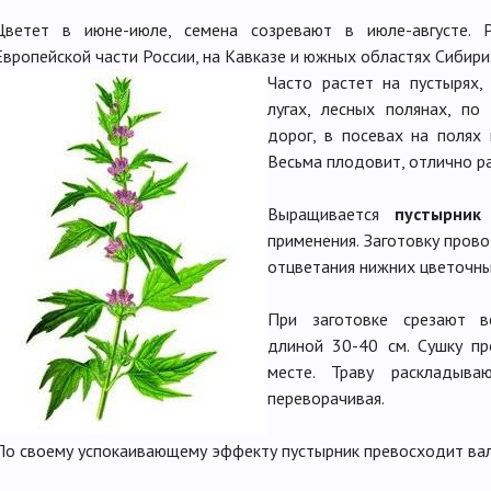
Цветет в июне-июле, семена созревают в июле-августе. 
Европейской части России, на Кавказе и южных областях Сибири
Часто растет на пустырях,
лугах, лесных полянах, по
дорог, в посевах на полях 
Весьма плодовит, отлично р
Выращивается
пустырник
в
применения. Заготовку прово
отцветания нижних цветочны
При заготовке срезают в
длиной 30-40 см. Сушку п
месте. Траву раскладыва
переворачивая.
По своему успокаивающему эффекту пустырник превосходит вал