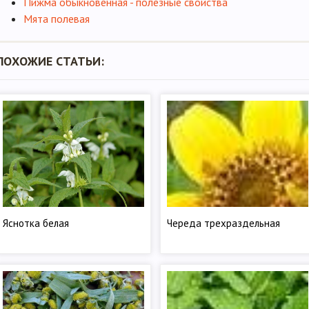
Пижма обыкновенная - полезные свойства
Мята полевая
ПОХОЖИЕ СТАТЬИ:
Яснотка белая
Череда трехраздельная