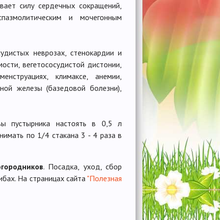
вает силу сердечных сокращений,
спазмолитическим и мочегонным
удистых неврозах, стенокардии и
ости, вегетососудистой дистонии,
енструациях, климаксе, анемии,
дной железы (базедовой болезни),
вы пустырника настоять в 0,5 л
имать по 1/4 стакана 3 - 4 раза в
огородников
. Посадка, уход, сбор
ибах. На страницах сайта
"Полезная