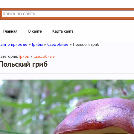
Главная
О сайте
Карта сайта
Сайт о природе
»
Грибы
»
Съедобные
» Польский гриб
Категория:
Грибы
/
Съедобные
Польский гриб