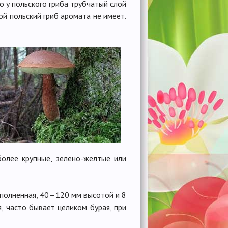
но у польского гриба трубчатый слой
хой польский гриб аромата не имеет.
более крупные, зелено-желтые или
ыполненная, 40—120 мм высотой и 8
, часто бывает целиком бурая, при