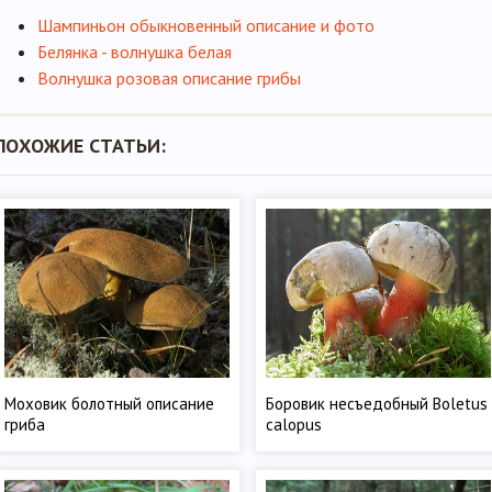
Шампиньон обыкновенный описание и фото
Белянка - волнушка белая
Волнушка розовая описание грибы
ПОХОЖИЕ СТАТЬИ:
Моховик болотный описание
Боровик несъедобный Boletus
гриба
calopus