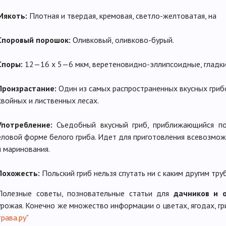
Мякоть:
Плотная и твердая, кремовая, светло-желтоватая, на
Споровый порошок:
Оливковый, оливково-бурый.
Споры:
12—16 х 5—6 мкм, веретеновидно-эллипсоидные, гладки
Произрастание:
Один из самых распространенных вкусных грибо
хвойных и лиственных лесах.
Употребление:
Съедобный вкусный гриб, приближающийся по
еловой форме белого гриба. Идет для приготовления всевозмож
и маринования.
Похожесть:
Польский гриб нельзя спутать ни с каким другим тру
Полезные советы, позновательные статьи для
дачников и 
урожая. Конечно же множество информации о цветах, ягодах, гр
трава.ру"