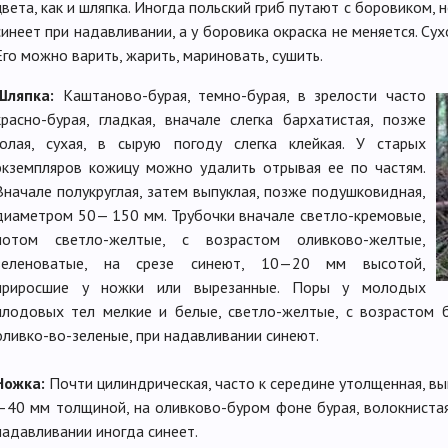
цвета, как и шляпка. Иногда польский гриб путают с боровиком, 
синеет при надавливании, а у боро­вика окраска не меняется. Су
Его можно варить, жарить, мариновать, сушить.
Шляпка:
Каштаново-бурая, темно-бурая, в зрелости часто
красно-бурая, гладкая, вначале слегка бархатистая, позже
голая, сухая, в сырую погоду слегка клейкая. У старых
экземпляров кожицу можно удалить отрывая ее по частям.
Вначале полукруглая, затем выпуклая, позже подушковидная,
диаметром 50— 150 мм. Трубочки вначале светло-кремовые,
потом светло-желтые, с возрастом оливково-желтые,
зеленоватые, на срезе синеют, 10—20 мм высотой,
приросшие у ножки или вырезанные. Поры у молодых
плодовых тел мелкие и белые, светло-желтые, с возрастом 
оливко-во-зеленые, при надавливании синеют.
Ножка:
Почти цилиндрическая, часто к середине утолщенная, в
—40 мм толщиной, на оливково-буром фоне бурая, волокнистая
надавливании иногда синеет.