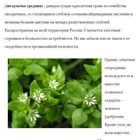
(
звездчатка средняя
) - дикорастущая однолетняя трава из семейства
гвоздичных, со стелющимся стеблем, сочными яйцевидными листьями и
мелкими белыми цветами на концах разветвленных стеблей.
Распространена на всей территории России. Считается злостным
сорняком и безжалостно истребляется. Но мы забыли или не знаем о ее
съедобности и чрезвычайной полезности.
Однако, опытные
огородники
используют ее в
качестве
отличного
седерата -
зеленого
удобрения.
Кроме того, не
всем известно,