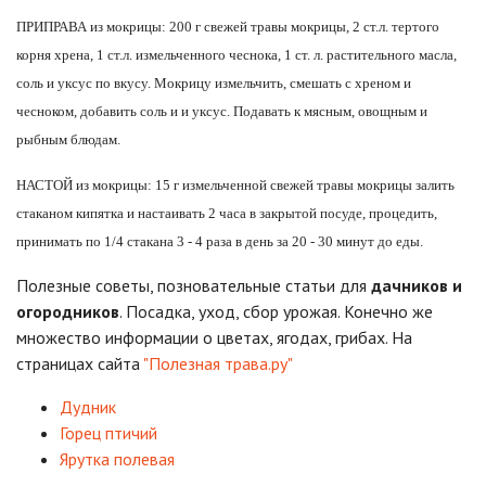
ПРИПРАВА из мокрицы: 200 г свежей травы мокрицы, 2 ст.л. тертого
корня хрена, 1 ст.л. измельченного чеснока, 1 ст. л. растительного масла,
соль и уксус по вкусу. Мокрицу измельчить, смешать с хреном и
чесноком, добавить соль и и уксус. Подавать к мясным, овощным и
рыбным блюдам.
НАСТОЙ из мокрицы: 15 г измельченной свежей травы мокрицы залить
стаканом кипятка и настаивать 2 часа в закрытой посуде, процедить,
принимать по 1/4 стакана 3 - 4 раза в день за 20 - 30 минут до еды.
Полезные советы, позновательные статьи для
дачников и
огородников
. Посадка, уход, сбор урожая. Конечно же
множество информации о цветах, ягодах, грибах. На
страницах сайта
"Полезная трава.ру"
Дудник
Горец птичий
Ярутка полевая