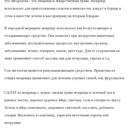
что звездчатка - это пищевая и лекарственная трава. Мокрицу
используют для приготовления салатов и винегретов, кладут в борщи и
супы в качестве зелени и как приправу ко вторым блюдам.
В народной медицине мокрицу используют как болеутоляющее и
отхаркивающее средство. Она помогает при желудочно-кишечных
заболеваниях, воспалительных процессах внутренних органов,
заболеваниях легких, плеврите, кашле, простуде. Для ее сохранения на
зиму применяют способ засолки, как для петрушки, укропа и т.д.
Сок звезчатки является ранозаживляющим средством. Примочки из
отвара мокрицы применяют для лечения угревых сыпей, язв, фурункулов.
САЛАТ из мокрицы с луком: свежая трава мокрицы и зеленый лук в
равных частях, вареное куриное яйцо, сметана, соль и специи по вкусу.
Зелень и яйцо измельчить, заправить сметаной, посолить, добавить
специи. Выложить в салатницу, украсить веточками укропа или
петрушки.