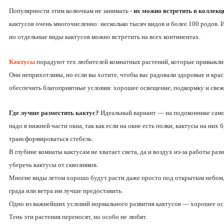
Популярности этим колючкам не занимать -
их можно встретить в коллекц
кактусов очень многочисленно: несколько тысяч видов и более 100 родов. 
но отдельные виды кактусов можно встретить на всех континентах.
Кактусы
порадуют тех любителей комнатных растений, которые привыкли
Они неприхотливы, но если вы хотите, чтобы вас радовали здоровые и кр
обеспечить благоприятные условия: хорошее освещение, подкормку и свеж
Где лучше разместить кактус?
Идеальный вариант — на подоконнике самог
надо в нижней части окна, так как если на окне есть полки, кактусы на них 
трансформироваться стебель.
В глубине комнаты кактусам не хватает света, да и воздух из-за работы ра
уберечь кактусы от сквозняков.
Многие виды летом хорошо будут расти даже просто под открытым небом, 
града или ветра им лучше предоставить.
Одно из важнейших условий нормального развития кактусов — хорошее ос
Тень эти растения переносят, но особо не любят.