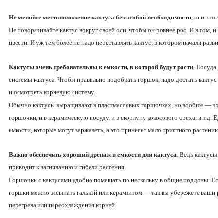
Не меняйте местоположение кактуса без особой необходимости
, они это
Не поворачивайте кактус вокруг своей оси, чтобы он ровнее рос. И в том,
цвести. И уж тем более не надо переставлять кактус, в котором начали разв
Кактусы очень требовательны к емкости, в которой будут расти
. Посуда
системы кактуса. Чтобы правильно подобрать горшок, надо достать кактус 
и осмотреть корневую систему.
Обычно кактусы выращивают в пластмассовых горшочках, но вообще — это
горшочки, и в керамическую посуду, и в скорлупу кокосового ореха, и т.д.
емкости, которые могут заржаветь, а это принесет мало приятного растени
Важно обеспечить хороший дренаж в емкости для кактуса
. Ведь кактусы
приводит к загниванию и гибели растения.
Горшочки с кактусами удобно помещать по нескольку в общие поддоны. Ес
горшки можно засыпать галькой или керамзитом — так вы убережете ваши 
перегрева или переохлаждения корней.