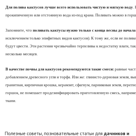
Для полива кактусов лучше всего использовать чистую и мягкую воду
.
прокипяченную или отстоянную вода из-под крана. Поливать можно в горшо
Запомните, что
поливать кактусы нужно только с конца весны до начала
исключением только эпифитных видов кактусов). К тому же, если не полив
будут цвести. Эти растения чрезвычайно терпеливы к недостатку влаги, та
несколько месяцев.
В качестве почвы для кактусов рекомендуются такие смеси:
равные част
добавлением древесного угля и торфа. Или же: глинисто-дерновая земля, вы
гранитная, кирпичная крошка, керамзит, сфагнум, парниковая земля, перегн
горшок, не помешает продезинфицировать приготовленную смесь, наприме
ткани.
Полезные советы, позновательные статьи для
дачников и