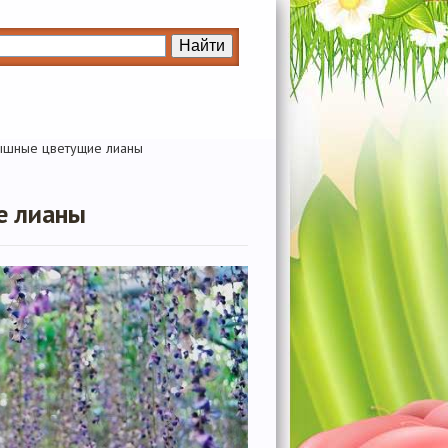
ышные цветущие лианы
е лианы