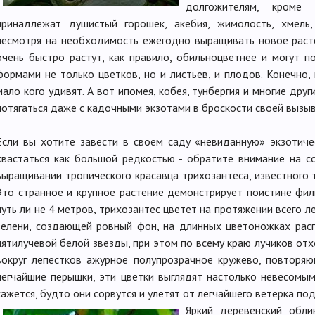
долгожителям, кроме
принадлежат душистый горошек, акебия, жимолость, хмель,
несмотря на необходимость ежегодно выращивать новое расте
очень быстро растут, как правило, обильноцветнее и могут п
формами не только цветков, но и листьев, и плодов. Конечно,
мало кого удивят. А вот ипомея, кобея, тунбергия и многие др
потягаться даже с кадочными экзотами в броскости своей вызы
Если вы хотите завести в своем саду «невиданную» экзотич
хвастаться как большой редкостью - обратите внимание на с
выращивании тропического красавца трихозантеса, известного 
Это странное и крупное растение демонстрирует поистине фил
чуть ли не 4 метров, трихозантес цветет на протяжении всего ле
зелени, создающей ровный фон, на длинных цветоножках рас
пятилучевой белой звезды, при этом по всему краю лучиков от
вокруг лепестков ажурное полупрозрачное кружево, повторя
легчайшие перышки, эти цветки выглядят настолько невесомым
кажется, будто они сорвутся и улетят от легчайшего ветерка п
Яркий деревенский обл