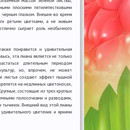
объемной массой зеленой листвы,
жными плоскими пятилепестковыми
 черным глазком. Внешне во время
аги детьми цветками, а не живым
отлично сыграет роль необычного
также понравится и удивительная
высь, эта лиана является не только
статься длительным периодом
ультур, но, впрочем, не может
ные листья создают эффект пышной
 крепятся на недлинных цветоносах,
рупные, состоящие из трех круглых
темными полосочками и разводами,
х тычинок. Внешний вид этой лианы
 удивительного цветения и яркими