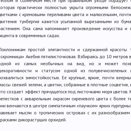
теплом и солнечном месте при правильном уходе порадует 
которая практически полностью укрыта огромными белосне
цветками с кремовыми переливами цвета и малюсеньким, почти
цветения тунбергия кажется усыпанной вырезанными из бум
растением. Она сама напоминает произведение искусства и 
акцента в современных садах.
Поклонникам простой элегантности и сдержанной красоты 
«скромница» Акебия пятилисточковая. Взбираясь до 10 метров в
одной из самых необычных на вид, но и может похва
декоративности и статусом одной из полувечнозеленых к
похвалиться зимостойкостью. Ее крупные, яркие, почти веер
массы свежей зелени, а цветки, собранные в плотные соцветия,
что создает эффект прячущегося под листочками моря цветов. К
лепестков с акварельным окрасом сиреневого цвета с более 
они венчаются в центре симпатичным «паучком» ярких пурпурны
навевает мысли о тропических островах с их разнообразием
красками дикорастущих орхидей.