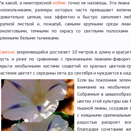
Уж какой, а неинтересной
кобею
точно не назовешь. Эта лиана
колокольчиками, размеры которых часто превышают величи
удивительно цепкая, она эффектно и быстро заполняет люб
крупной листвой и, пожалуй, самыми крупными среди лиан
фиолетовыми, темными по окрасу со светлыми полосками 
длинными белыми тычинками.
Кампсис
укореняющийся достигает 10 метров в длину и красует
пусть и реже по сравнению с признанными лианами-фавори
укрыта необычными кистями соцветий из красных цветков-г
растение цветет с середины лета до сентября и нуждается в на
Если вы поклонник зелен
внимание на необычное
Собранные в шишкообраз
цветки этой культуры как
пышной лианы, создавая 
с изящными оригинальным
радостью раскроет вс
благодаря сочетанию же