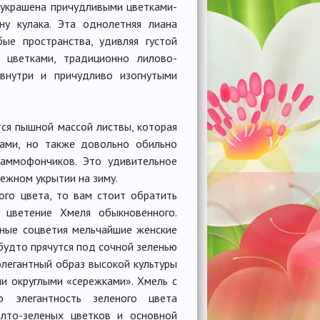
 украшена причудливыми цветками-
ну кулака. Эта однолетняя лиана
ые пространства, удивляя густой
 цветками, традиционно лилово-
внутри и причудливо изогнутыми
ся пышной массой листвы, которая
тами, но также довольно обильно
раммофончиков. Это удивительное
дежном укрытии на зиму.
ого цвета, то вам стоит обратить
 цветение Хмеля обыкновенного.
ные соцветия мельчайшие женские
 будто прячутся под сочной зеленью
элегантный образ высокой культуры
и округлыми «сережками». Хмель с
ю элегантность зеленого цвета
лто-зеленых цветков и основной