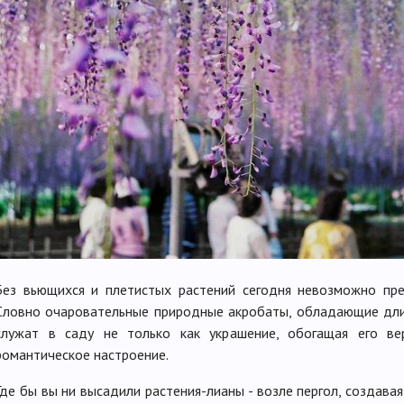
Без вьющихся и плетистых растений сегодня невозможно пре
Словно очаровательные природные акробаты, обладающие дли
служат в саду не только как украшение, обогащая его ве
романтическое настроение.
Где бы вы ни высадили растения-лианы - возле пергол, создавая