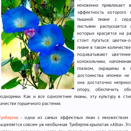
мгновенно привлекает 
эффектность которого 
пышной лиане с сердц
листьями распускается
которых красуется на р
стоит пугаться: цветки-
лиане в таком количестве
подхватывают цветени
колокольчики, напомин
глазком, окрашены в я
достоинства ипомеи не 
она достаточно неприхо
опору, обеспечить об
подкормки. Как и все однолетние лианы, эту культуру в ст
качестве горшечного растения.
Тунбергия
- одна из самых эффектных лиан с множеством о
выделяется совсем уж необычная Тунбергия крылатая «Alba». Эт