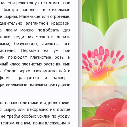
палер и решеток у стен дома - они
 быстро заполняя вертикальные
е ширмы. Маленькие или огромные,
вительно элегантной красотой.
щую лиану можно
подобрать для
 даже среди них можно выделить
рыми, безусловно, являются все
растения. Первыми на ум при
иан приходят плетистые розы и
рный класс плетистых растений ими
я. Среди верхолазок можно найти
ормы, расцветки и размеры.
оригинальными пышными цветущими
ь на многолетники и однолетники.
ю ширму или декорацию на долгие
не требуя особых усилий по уходу.
тениям-лианам, принадлежащим к