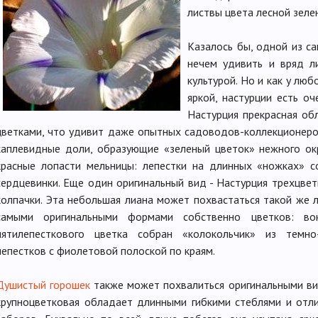
листвы цвета лесной зеле
Казалось бы, одной из с
нечем удивить и вряд л
культурой. Но и как у люб
яркой, настурции есть о
Настурция прекрасная об
цветками, что удивит даже опытных садоводов-коллекционеров
каплевидные доли, образующие «зеленый цветок» нежного ок
красные лопасти мельницы: лепестки на длинных «ножках» с
сердцевинки. Еще один оригинальный вид - Настурция трехцвет
колпачки. Эта небольшая лиана может похвастаться такой же 
самыми оригинальными формами собственно цветков: вок
пятилепесткового цветка собран «колокольчик» из темно
лепестков с фиолетовой полоской по краям.
Душистый горошек
также может похвалиться оригинальными ви
крупноцветковая обладает длинными гибкими стеблями и отл