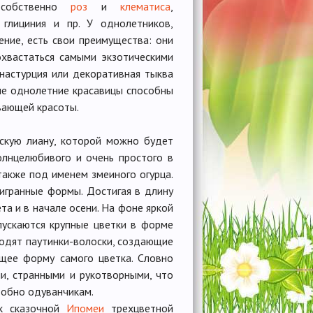
 собственно
роз
и
клематиса
,
 глициния и пр. У однолетников,
ние, есть свои преимущества: они
охвастаться самыми экзотическими
 настурция или декоративная тыква
угие однолетние красавицы способны
вающей красоты.
ескую лиану, которой можно будет
олнцелюбивого и очень простого в
также под именем змеиного огурца.
игранные формы. Достигая в длину
та и в начале осени. На фоне яркой
пускаются крупные цветки в форме
ходят паутинки-волоски, создающие
ющее форму самого цветка. Словно
и, странными и рукотворными, что
одобно одуванчикам.
ик сказочной
Ипомеи
трехцветной