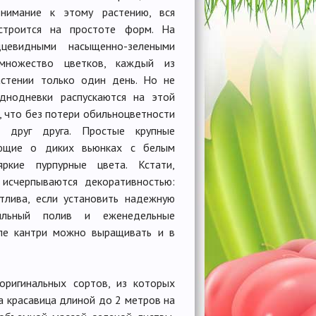
внимание к этому растению, вся
строится на простоте форм. На
евидными насыщенно-зелеными
 множество цветков, каждый из
астении только один день. Но не
однодневки распускаются на этой
, что без потери обильноцветности
е друг друга. Простые крупные
ающие о диких вьюнках с белым
ркие пурпурные цвета. Кстати,
исчерпываются декоративностью:
тлива, если установить надежную
ильный полив и еженедельные
иле кантри можно выращивать и в
ригинальных сортов, из которых
а красавица длиной до 2 метров на