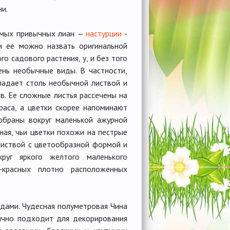
ни.
амых привычных лиан —
настурции
-
и ее можно назвать оригинальной
ого садового растения, у, и без того
чень необычные виды. В частности,
ладает столь необычной листвой и
. Ее сложные листья рассечены на
раса, а цветки скорее напоминают
обраны вокруг маленькой ажурной
ная, чьи цветки похожи на пестрые
листвой с цветообразной формой и
руг яркого желтого маленького
-красных плотно расположенных
дами. Чудесная полуметровая Чина
ично подходит для декорирования