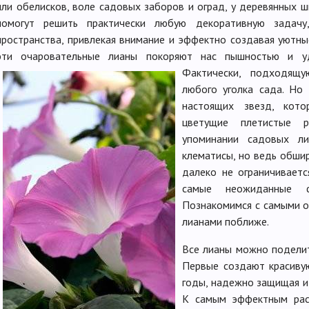
или обелисков, воле садовых заборов и оград, у деревянных ш
помогут решить практически любую декоративную задачу,
пространства, привлекая внимание и эффектно создавая уютны
эти очаровательные лианы покоряют нас пышностью и уди
Фактически, подходя
любого уголка сада. Но
настоящих звезд, кото
цветущие плетистые 
упоминании садовых л
клематисы, но ведь обши
далеко не ограничиваетс
самые неожиданные ф
Познакомимся с самыми 
лианами поближе.
Все лианы можно поделит
Первые создают красиву
годы, надежно защищая и 
К самым эффектным рас