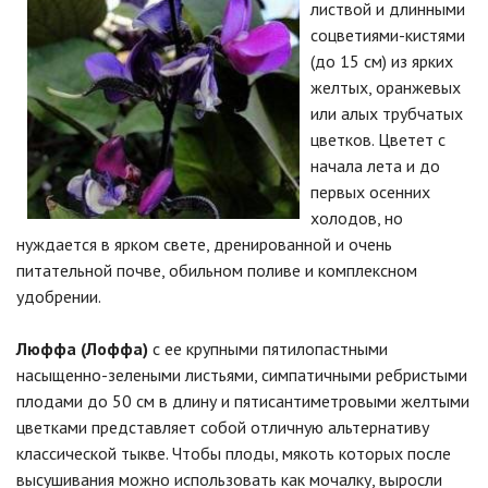
листвой и длинными
соцветиями-кистями
(до 15 см) из ярких
желтых, оранжевых
или алых трубчатых
цветков. Цветет с
начала лета и до
первых осенних
холодов, но
нуждается в ярком свете, дренированной и очень
питательной почве, обильном поливе и комплексном
удобрении.
Люффа (Лоффа)
с ее крупными пятилопастными
насыщенно-зелеными листьями, симпатичными ребристыми
плодами до 50 см в длину и пятисантиметровыми желтыми
цветками представляет собой отличную альтернативу
классической тыкве. Чтобы плоды, мякоть которых после
высушивания можно использовать как мочалку, выросли