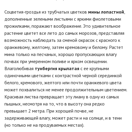
Соцветия-гроздья из трубчатых цветков
мины лопастной
,
дополненные зелеными листьями с яркими фиолетовыми
прожилками, поражают воображение. Это удивительное
растение цветет все лето до самых морозов, представляя
возможность наблюдать за сменой окрасок с красного к
оранжевому, желтому, затем кремовому и белому. Растет
мина только на песчаных, хорошо пропускающих влагу
почвах при умеренном поливе и ярком освещении.
Влаголюбивая
тунбергия крылатая
с ее крупными
одиночными цветками с контрастной черной серединкой
белого, кремового, желтого или почти оранжевого цвета
может похвалиться не менее продолжительным цветением.
Красивая листва превращает эту лиану в одну из самых
пышных, несмотря на то, что в высоту она редко
превышает 2 метра. При хорошей почве, не
задерживающей влагу, может расти и на солнце, и в тени
(но только не на продуваемых местах).