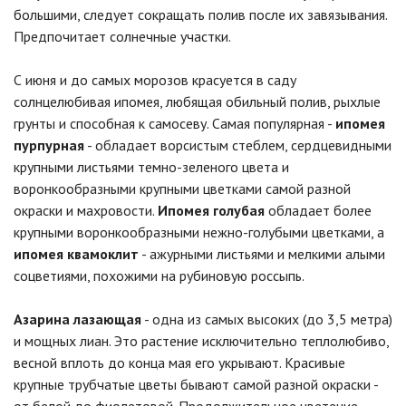
большими, следует сокращать полив после их завязывания.
Предпочитает солнечные участки.
С июня и до самых морозов красуется в саду
солнцелюбивая ипомея, любящая обильный полив, рыхлые
грунты и способная к самосеву. Самая популярная -
ипомея
пурпурная
- обладает ворсистым стеблем, сердцевидными
крупными листьями темно-зеленого цвета и
воронкообразными крупными цветками самой разной
окраски и махровости.
Ипомея голубая
обладает более
крупными воронкообразными нежно-голубыми цветками, а
ипомея квамоклит
- ажурными листьями и мелкими алыми
соцветиями, похожими на рубиновую россыпь.
Азарина лазающая
- одна из самых высоких (до 3,5 метра)
и мощных лиан. Это растение исключительно теплолюбиво,
весной вплоть до конца мая его укрывают. Красивые
крупные трубчатые цветы бывают самой разной окраски -