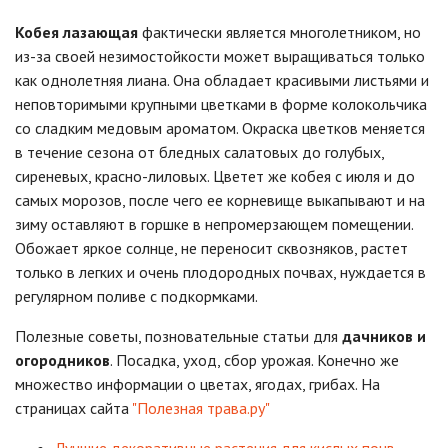
Кобея лазающая
фактически является многолетником, но
из-за своей незимостойкости может выращиваться только
как однолетняя лиана. Она обладает красивыми листьями и
неповторимыми крупными цветками в форме колокольчика
со сладким медовым ароматом. Окраска цветков меняется
в течение сезона от бледных салатовых до голубых,
сиреневых, красно-лиловых. Цветет же кобея с июля и до
самых морозов, после чего ее корневище выкапывают и на
зиму оставляют в горшке в непромерзающем помещении.
Обожает яркое солнце, не переносит сквозняков, растет
только в легких и очень плодородных почвах, нуждается в
регулярном поливе с подкормками.
Полезные советы, позновательные статьи для
дачников и
огородников
. Посадка, уход, сбор урожая. Конечно же
множество информации о цветах, ягодах, грибах. На
страницах сайта
"Полезная трава.ру"