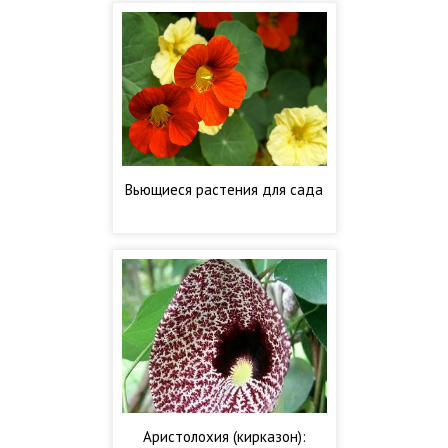
Вьющиеся растения для сада
Аристолохия (кирказон):