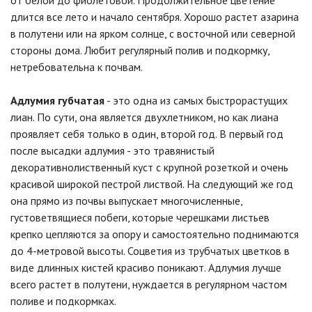
от белой до фиолетовой. Продолжительное цветение
длится все лето и начало сентября. Хорошо растет азарина
в полутени или на ярком солнце, с восточной или северной
стороны дома. Любит регулярный полив и подкормку,
нетребовательна к почвам.
Адлумия губчатая
- это одна из самых быстрорастущих
лиан. По сути, она является двухлетником, но как лиана
проявляет себя только в один, второй год. В первый год
после высадки адлумия - это травянистый
декоративнолиственный куст с крупной розеткой и очень
красивой широкой пестрой листвой. На следующий же год
она прямо из почвы выпускает многочисленные,
густоветвящиеся побеги, которые черешками листьев
крепко цепляются за опору и самостоятельно поднимаются
до 4-метровой высоты. Соцветия из трубчатых цветков в
виде длинных кистей красиво поникают. Адлумия лучше
всего растет в полутени, нуждается в регулярном частом
поливе и подкормках.