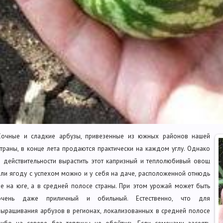
Сочные и сладкие арбузы, привезенные из южных районов нашей
страны, в конце лета продаются практически на каждом углу. Однако
в действительности вырастить этот капризный и теплолюбивый овощ
или ягоду с успехом можно и у себя на даче, расположенной отнюдь
не на юге, а в средней полосе страны. При этом урожай может быть
очень даже приличный и обильный. Естественно, что для
выращивания арбузов в регионах, локализованных в средней полосе
либо на севере, без теплицы не обойтись. Если семенами засеять