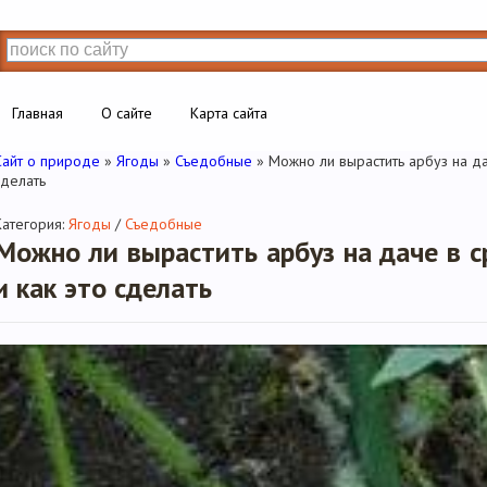
Главная
О сайте
Карта сайта
Сайт о природе
»
Ягоды
»
Съедобные
» Можно ли вырастить арбуз на да
сделать
Категория:
Ягоды
/
Съедобные
Можно ли вырастить арбуз на даче в с
и как это сделать