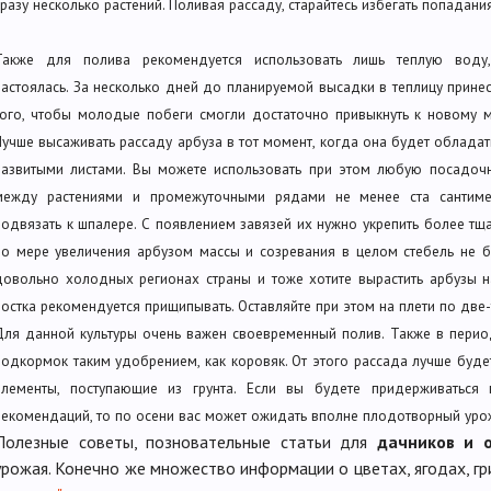
сразу несколько растений. Поливая рассаду, старайтесь избегать попадани
Также для полива рекомендуется использовать лишь теплую воду,
настоялась. За несколько дней до планируемой высадки в теплицу прине
того, чтобы молодые побеги смогли достаточно привыкнуть к новому м
Лучше высаживать рассаду арбуза в тот момент, когда она будет облада
развитыми листами. Вы можете использовать при этом любую посадочн
между растениями и промежуточными рядами не менее ста сантимет
подвязать к шпалере. С появлением завязей их нужно укрепить более тща
по мере увеличения арбузом массы и созревания в целом стебель не б
довольно холодных регионах страны и тоже хотите вырастить арбузы на
ростка рекомендуется прищипывать. Оставляйте при этом на плети по две-т
Для данной культуры очень важен своевременный полив. Также в перио
подкормок таким удобрением, как коровяк. От этого рассада лучше буде
элементы, поступающие из грунта. Если вы будете придерживаться
рекомендаций, то по осени вас может ожидать вполне плодотворный уро
Полезные советы, позновательные статьи для
дачников и 
урожая. Конечно же множество информации о цветах, ягодах, гр