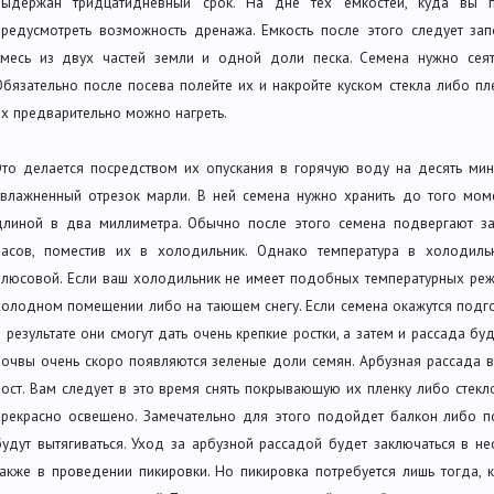
выдержан тридцатидневный срок. На дне тех емкостей, куда вы пл
предусмотреть возможность дренажа. Емкость после этого следует зап
смесь из двух частей земли и одной доли песка. Семена нужно сеять
Обязательно после посева полейте их и накройте куском стекла либо п
их предварительно можно нагреть.
Это делается посредством их опускания в горячую воду на десять мин
увлажненный отрезок марли. В ней семена нужно хранить до того моме
длиной в два миллиметра. Обычно после этого семена подвергают за
часов, поместив их в холодильник. Однако температура в холодил
плюсовой. Если ваш холодильник не имеет подобных температурных ре
холодном помещении либо на тающем снегу. Если семена окажутся подг
в результате они смогут дать очень крепкие ростки, а затем и рассада бу
почвы очень скоро появляются зеленые доли семян. Арбузная рассада 
рост. Вам следует в это время снять покрывающую их пленку либо стекло
прекрасно освещено. Замечательно для этого подойдет балкон либо по
будут вытягиваться. Уход за арбузной рассадой будет заключаться в н
также в проведении пикировки. Но пикировка потребуется лишь тогда,