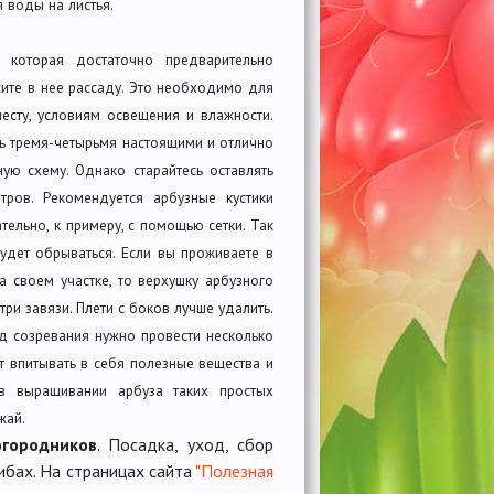
я воды на листья.
 которая достаточно предварительно
сите в нее рассаду. Это необходимо для
есту, условиям освещения и влажности.
ть тремя-четырьмя настоящими и отлично
ую схему. Однако старайтесь оставлять
ров. Рекомендуется арбузные кустики
тельно, к примеру, с помощью сетки. Так
удет обрываться. Если вы проживаете в
 своем участке, то верхушку арбузного
ри завязи. Плети с боков лучше удалить.
д созревания нужно провести несколько
т впитывать в себя полезные вещества и
 в выращивании арбуза таких простых
жай.
огородников
. Посадка, уход, сбор
ибах. На страницах сайта
"Полезная