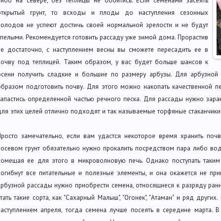
открытый грунт, то всходы и плоды до наступления сезонных
холодов не успеют достичь своей нормальной зрелости и не будут
спелыми. Рекомендуется готовить рассаду уже зимой дома. Прорастив
ее достаточно, с наступлением весны вы сможете пересадить ее в
почву под теплицей. Таким образом, у вас будет больше шансов к
осени получить сладкие и большие по размеру арбузы. Для арбузно
образом подготовить почву. Для этого можно накопать качественной п
запастись определенной частью речного песка. Для рассады нужно зара
для этих целей отлично подходят и так называемые торфяные стаканчики
Просто замечательно, если вам удастся некоторое время хранить поч
посевом грунт обязательно нужно прокалить посредством пара либо вод
помещая ее для этого в микроволновую печь. Однако поступать таким
погибнут все питательные и полезные элементы, и она окажется не п
арбузной рассады нужно приобрести семена, относящиеся к разряду ран
стать такие сорта, как "Сахарный Малыш", "Огонек", "Атаман" и ряд других
наступлением апреля, тогда семена лучше посеять в середине марта.