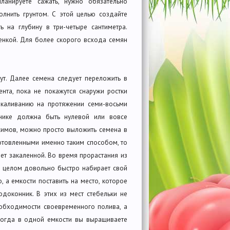
анируете сажать, нужно обязательно
олнить грунтом. С этой целью создайте
 на глубину в три-четыре сантиметра.
ленкой. Для более скорого всхода семян
ут. Далее семена следует переложить в
нта, пока не покажутся снаружи ростки
каливанию на протяжении семи-восьми
ьнике должна быть нулевой или вовсе
жимов, можно просто выложить семена в
отовленными именно таким способом, то
дет закаленной. Во время прорастания из
в целом довольно быстро набирает свой
, а емкости поставить на место, которое
доконник. В этих из мест стебельки не
еобходимости своевременного полива, а
 когда в одной емкости вы выращиваете