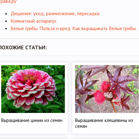
трава.ру"
Дюшенея: уход, размножение, пересадка.
Комнатный аспарагус
Белые грибы. Польза и вред. Как выращивать белые грибы.
ПОХОЖИЕ СТАТЬИ:
Выращивание цинии из семян
Выращивание клещевины из
семян