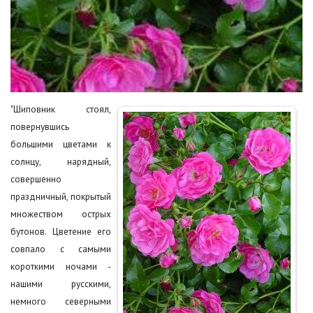
"Шиповник стоял,
повернувшись
большими цветами к
солнцу, нарядный,
совершенно
праздничный, покрытый
множеством острых
бутонов. Цветение его
совпало с самыми
короткими ночами -
нашими русскими,
немного северными