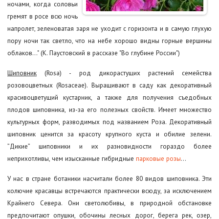
ночами, когда соловьи
гремят в росе всю ночь
напролет, зеленоватая заря не уходит с горизонта и в самую глухую
пору ночи так светло, что на небе хорошо видны горные вершины
облаков…" (К. Паустовский в рассказе "Во глубине России")
Шиповник
(Rosa) - род дикорастущих растений семейства
розовоцветных (Rosaceae). Выращивают в саду как декоративный
красивоцветущий кустарник, а также для получения съедобных
плодов шиповника, из-за его полезных свойств. Имеет множество
культурных форм, разводимых под названием Роза. Декоративный
шиповник ценится за красоту крупного куста и обилие зелени.
”Дикие” шиповники и их разновидности гораздо более
неприхотливы, чем изысканные гибридные
парковые розы
…
У нас в стране ботаники насчитали более 80 видов шиповника. Эти
колючие красавцы встречаются практически всюду, за исключением
Крайнего Севера. Они светолюбивы, в природной обстановке
предпочитают опушки, обочины лесных дорог, берега рек, озер,