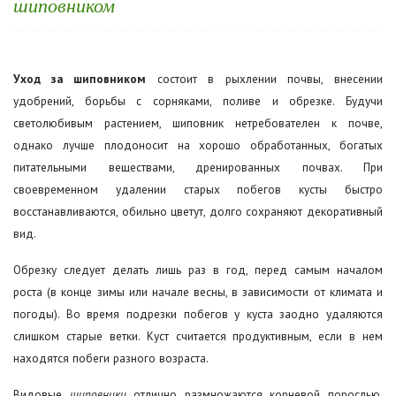
шиповником
Уход за шиповником
состоит в рыхлении почвы, внесении
удобрений, борьбы с сорняками, поливе и обрезке. Будучи
светолюбивым растением, шиповник нетребователен к почве,
однако лучше плодоносит на хорошо обработанных, богатых
питательными веществами, дренированных почвах. При
своевременном удалении старых побегов кусты быстро
восстанавливаются, обильно цветут, долго сохраняют декоративный
вид.
Обрезку следует делать лишь раз в год, перед самым началом
роста (в конце зимы или начале весны, в зависимости от климата и
погоды). Во время подрезки побегов у куста заодно удаляются
слишком старые ветки. Куст считается продуктивным, если в нем
находятся побеги разного возраста.
Видовые
шиповники
отлично размножаются корневой порослью,