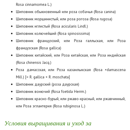
Rosa cinnamomea L.)
Шиповник обыкновенный или роза собачья (Rosa canina)
Шиповник морщинистый, или роза рогоза (Rosa rugosa)
Шиповник иглистый (Rosa acicularis Lindl.)
Шиповник колючейший (Rosa spinosissima)
Шиповник французский, или Роза галльская, или Роза
французская (Rosa gallica)
Шиповник китайский, или Роза китайская, или Роза индийская
(Rosa chinensis Jacq.)
Роза дамасская, или Роза казанлыкская (Rosa ×damascena
Mill.) [= R. gallica × R. moschata]
Шиповник даурский (роза даурская)
Шиповник вонючий (Rosa foetida Herrm.)
Шиповник красно-бурый, или ржаво-красный, или ржавчинный,
или Роза эглантерия (Rosa rubiginosa L.)
Условия выращивания и уход за