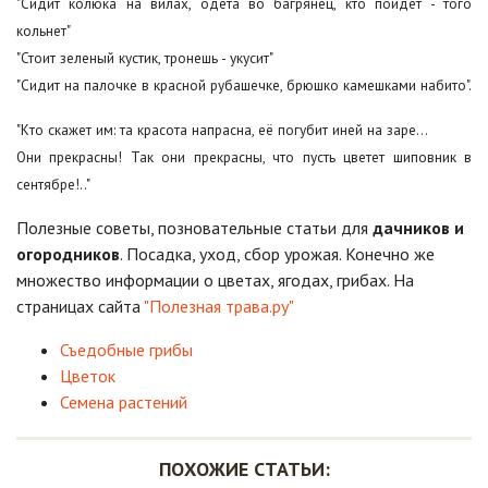
"Сидит колюка на вилах, одета во багрянец, кто пойдет - того
кольнет"
"Стоит зеленый кустик, тронешь - укусит"
"Сидит на палочке в красной рубашечке, брюшко камешками набито".
"Кто скажет им: та красота напрасна, её погубит иней на заре…
Они прекрасны! Так они прекрасны, что пусть цветет шиповник в
сентябре!.."
Полезные советы, позновательные статьи для
дачников и
огородников
. Посадка, уход, сбор урожая. Конечно же
множество информации о цветах, ягодах, грибах. На
страницах сайта
"Полезная трава.ру"
Съедобные грибы
Цветок
Семена растений
ПОХОЖИЕ СТАТЬИ: