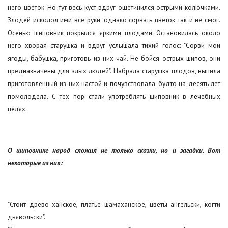
него цветок. Но тут весь куст вдруг ощетинился острыми колючками.
Злодей исколол ими все руки, однако сорвать цветок так и не смог.
Осенью шиповник покрылся яркими плодами. Остановилась около
него хворая старушка и вдруг услышала тихий голос: "Сорви мои
ягоды, бабушка, приготовь из них чай. Не бойся острых шипов, они
предназначены для злых людей". Набрала старушка плодов, выпила
приготовленный из них настой и почувствовала, будто на десять лет
помолодела. С тех пор стали употреблять шиповник в лечебных
целях.
О шиповнике народ сложил не только сказки, но и загадки. Вот
некоторые из них:
"Стоит древо ханское, платье шамаханское, цветы ангельски, когти
дьявольски".