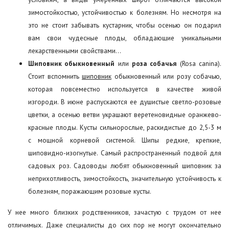
зимостойкостью, устойчивостью к болезням. Но несмотря на
это не стоит забывать кустарник, чтобы осенью он подарил
вам свои чудесные плоды, обладающие уникальными
лекарственными свойствами…
Шиповник обыкновенный
или
роза собачья
(Rosa canina).
Стоит вспомнить
шиповник
обыкновенный или розу собачью,
которая повсеместно используется в качестве живой
изгороди. В июне распускаются ее душистые светло-розовые
цветки, а осенью ветви украшают веретеновидные оранжево-
красные плоды. Кусты сильнорослые, раскидистые до 2,5-3 м
с мощной корневой системой. Шипы редкие, крепкие,
шиповидно-изогнутые. Самый распространенный подвой для
садовых роз. Садоводы любят обыкновенный шиповник за
неприхотливость, зимостойкость, значительную устойчивость к
болезням, поражающим розовые кусты.
У нее много близких родственников, зачастую с трудом от нее
отличимых. Даже специалисты до сих пор не могут окончательно