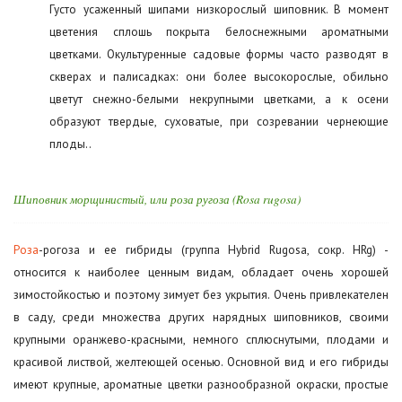
Густо усаженный шипами низкорослый шиповник. В момент
цветения сплошь покрыта белоснежными ароматными
цветками. Окультуренные садовые формы часто разводят в
скверах и палисадках: они более высокорослые, обильно
цветут снежно-белыми некрупными цветками, а к осени
образуют твердые, суховатые, при созревании чернеющие
плоды..
Шиповник морщинистый, или роза ругоза (Rosa rugosa)
Роза
-рогоза и ее гибриды (группа Hybrid Rugosa, сокр. HRg) -
относится к наиболее ценным видам, обладает очень хорошей
зимостойкостью и поэтому зимует без укрытия. Очень привлекателен
в саду, среди множества других нарядных шиповников, своими
крупными оранжево-красными, немного сплюснутыми, плодами и
красивой листвой, желтеющей осенью. Основной вид и его гибриды
имеют крупные, ароматные цветки разнообразной окраски, простые