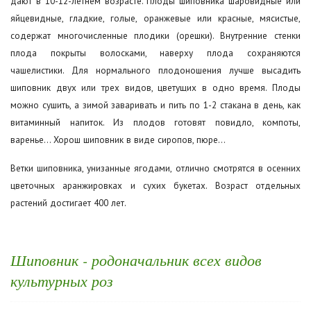
дают в 10-12-летнем возрасте. Плоды шиповника шаровидные или
яйцевидные, гладкие, голые, оранжевые или красные, мясистые,
содержат многочисленные плодики (орешки). Внутренние стенки
плода покрыты волосками, наверху плода сохраняются
чашелистики. Для нормального плодоношения лучше высадить
шиповник двух или трех видов, цветущих в одно время. Плоды
можно сушить, а зимой заваривать и пить по 1-2 стакана в день, как
витаминный напиток. Из плодов готовят повидло, компоты,
варенье… Хорош шиповник в виде сиропов, пюре…
Ветки шиповника, унизанные ягодами, отлично смотрятся в осенних
цветочных аранжировках и сухих букетах. Возраст отдельных
растений достигает 400 лет.
Шиповник - родоначальник всех видов
культурных роз