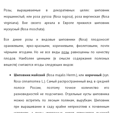
Розы, выращиваемые в декоративных целях: шиповник
морщинистый, или роза ругоза (Rosa rugosa), роза виргинская (Rosa
virginiana). Вне своего ареала в Европе прижился шиповник
мускусный (Rosa moschata).
Все дикие розы и видовые шиповники (Rosa) плодоносят
оранжевыми, ярко-красными, коричневыми, фиолетовыми, почти
чёрными ягодами. Но не все виды
розы
равноценны по качеству
плодов. Наиболее ценными (в смысле содержания полезных
веществ) считаются ягоды следующих видов:
Шиповник майский
(Rosa majalis Herrm.), или
коричный
(syn.
Rosa cinnamomea L.). Самый распространенный вид в средней
полосе России, поэтому точное количество его
разновидностей не подсчитано. Отдельные кусты шиповника
можно встретить по лесным полянам, вырубкам. Шиповник
при выращивании в саду крайне неприхотлив к почвенным
условиям, а виды умеренных широт отличаются высокой