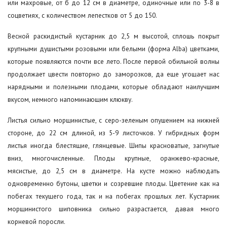
или махровые, от б до 12 см в диаметре, одиночные или по 3-8 в
соцветиях, с количеством лепестков от 5 до 150.
Весной раскидистый кустарник до 2,5 м высотой, сплошь покрыт
крупными душистыми розовыми или белыми (форма Alba) цветками,
которые появляются почти все лето. После первой обильной волны
продолжает цвести повторно до заморозков, да еще угощает нас
нарядными и полезными плодами, которые обладают наилучшим
вкусом, немного напоминающим клюкву.
Листья сильно морщинистые, с серо-зеленым опушением на нижней
стороне, до 22 см длиной, из 5-9 листочков. У гибридных форм
листья иногда блестящие, глянцевые. Шипы красноватые, загнутые
вниз, многочисленные. Плоды крупные, оранжево-красные,
мясистые, до 2,5 см в диаметре. На кусте можно наблюдать
одновременно бутоны, цветки и созревшие плоды. Цветение как на
побегах текущего года, так и на побегах прошлых лет. Кустарник
морщинистого шиповника сильно разрастается, давая много
корневой поросли.