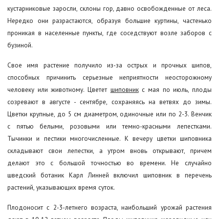
кустарниковые заросли, склоны гор, давно освобожденные от леса.
Нередко они разрастаются, образуя большие куртины, частенько
проникая в населенные пункты, где соседствуют возле заборов с
бузиной.
Свое имя растение получило из-за острых и прочных шипов,
способных причинить серьезные неприятности неосторожному
человеку или животному. Цветет
шиповник
с мая по июль, плоды
созревают в августе - сентябре, сохраняясь на ветвях до зимы.
Цветки крупные, до 5 см диаметром, одиночные или по 2-3. Венчик
с пятью белыми, розовыми или темно-красными лепестками.
Тычинки и пестики многочисленные. К вечеру цветки шиповника
складывают свои лепестки, а утром вновь открывают, причем
делают это с большой точностью во времени. Не случайно
шведский ботаник Карл Линней включил шиповник в перечень
растений, указывающих время суток.
Плодоносит с 2-3-летнего возраста, наибольший урожай растения