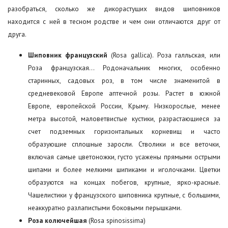
разобраться, сколько же дикорастущих видов шиповников
находится с ней в тесном родстве и чем они отличаются друг от
друга.
Шиповник французский
(Rosa gallica). Роза галльская, или
Роза французская… Родоначальник многих, особенно
старинных, садовых роз, в том числе знаменитой в
средневековой Европе аптечной розы. Растет в южной
Европе, европейской России, Крыму. Низкорослые, менее
метра высотой, маловетвистые кустики, разрастающиеся за
счет подземных горизонтальных корневищ и часто
образующие сплошные заросли. Стволики и все веточки,
включая самые цветоножки, густо усажены прямыми острыми
шипами и более мелкими шипиками и иголочками. Цветки
образуются на концах побегов, крупные, ярко-красные.
Чашелистики у французского шиповника крупные, с большими,
неаккуратно разлапистыми боковыми перышками.
Роза колючейшая
(Rosa spinosissima)