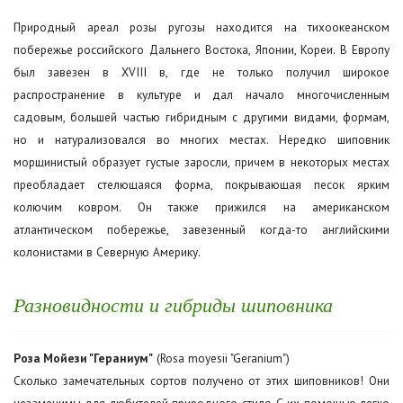
Природный ареал розы ругозы находится на тихоокеанском
побережье российского Дальнего Востока, Японии, Кореи. В Европу
был завезен в XVIII в, где не только получил широкое
распространение в культуре и дал начало многочисленным
садовым, большей частью гибридным с другими видами, формам,
но и натурализовался во многих местах. Нередко шиповник
морщинистый образует густые заросли, причем в некоторых местах
преобладает стелющаяся форма, покрывающая песок ярким
колючим ковром. Он также прижился на американском
атлантическом побережье, завезенный когда-то английскими
колонистами в Северную Америку.
Разновидности и гибриды шиповника
Роза Мойези "Гераниум"
(Rosa moyesii "Geranium")
Сколько замечательных сортов получено от этих шиповников! Они
незаменимы для любителей природного стиля. С их помощью легко