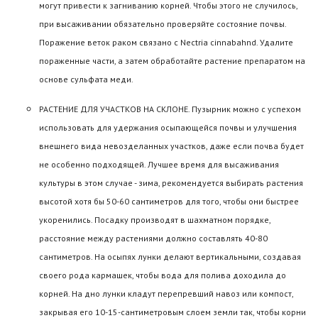
могут привести к загниванию корней. Чтобы этого не случилось,
при высаживании обязательно проверяйте состояние почвы.
Поражение веток раком связано с Nectria cinnabahnd. Удалите
пораженные части, а затем обработайте растение препаратом на
основе сульфата меди.
РАСТЕНИЕ ДЛЯ УЧАСТКОВ НА СКЛОНЕ. Пузырник можно с успехом
использовать для удержания осыпающейся почвы и улучшения
внешнего вида невозделанных участков, даже если почва будет
не особенно подходящей. Лучшее время для высаживания
культуры в этом случае - зима, рекомендуется выбирать растения
высотой хотя бы 50-60 сантиметров для того, чтобы они быстрее
укоренились. Посадку производят в шахматном порядке,
расстояние между растениями должно составлять 40-80
сантиметров. На осыпях лунки делают вертикальными, создавая
своего рода кармашек, чтобы вода для полива доходила до
корней. На дно лунки кладут перепревший навоз или компост,
закрывая его 10-15-сантиметровым слоем земли так, чтобы корни