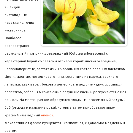
25 видов
листопадных,
изредка колючих
кустарников.
Наиболее
распространен
раскидистый пузырник древовидный (Colutea arborescens) с
характерной бурой со светлым отливом корой; листья очередные,
непарноперистые, состоят из 7-13 овальных светло-зеленых листочков.
Цветки желтые, мотылькового типа, состоящие из паруса, верхнего
лепестка, двух весел, боковых лепестков, и лодочки - двух сросшихся
лепестков, собраны в свисающие пазушные кисти и распускаются с мая
по июль. На месте цветков образуются плоды - многосемянный вздутый
боб (отсюда и название рода), которые затем приобретают ярко-
красный или медный
опенок
.
Декоративная форма пузырчатая - компактная, с довольно медленным
ростом.