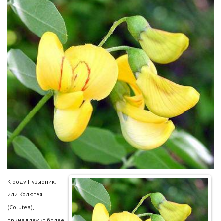
К роду
Пузырник
,
или Колютея
(Colutea),
принадлежит более