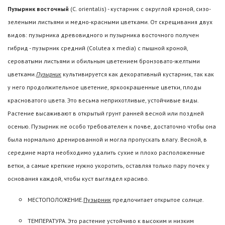
Пузырник восточный
(С. orientalis) - кустарник с округлой кроной, сизо-
зелеными листьями и медно-красными цветками. От скрещивания двух
видов: пузырника древовидного и пузырника восточного получен
гибрид - пузырник средний (Colutea х media) с пышной кроной,
сероватыми листьями и обильным цветением бронзовато-желтыми
цветками.
Пузырник
культивируется как декоративный кустарник, так как
у него продолжительное цветение, яркоокрашенные цветки, плоды
красноватого цвета. Это весьма неприхотливые, устойчивые виды.
Растение высаживают в открытый грунт ранней весной или поздней
осенью. Пузырник не особо требователен к почве, достаточно чтобы она
была нормально дренированной и могла пропускать влагу. Весной, в
середине марта необходимо удалить сухие и плохо расположенные
ветки, а самые крепкие нужно укоротить, оставляя только пару почек у
основания каждой, чтобы куст выглядел красиво.
МЕСТОПОЛОЖЕНИЕ.
Пузырник
предпочитает открытое солнце.
ТЕМПЕРАТУРА. Это растение устойчиво к высоким и низким