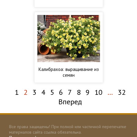
Калибрахоа: выращивание из
семян
1
2
3
4
5
6
7
8
9
10
…
32
Вперед
Все права защищены! При полной или частичной перепечатке
материалов сайта ссылка обязательна.