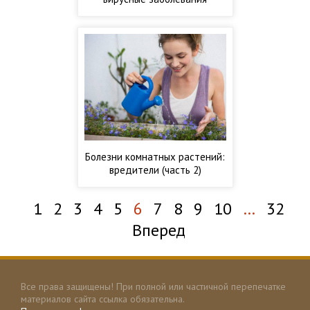
Болезни комнатных растений:
вредители (часть 2)
1
2
3
4
5
6
7
8
9
10
…
32
Вперед
Все права защищены! При полной или частичной перепечатке
материалов сайта ссылка обязательна.