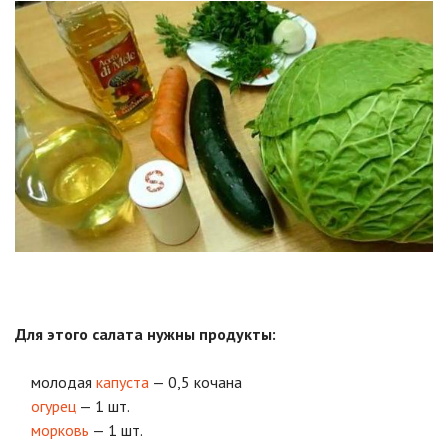
Для этого салата нужны продукты:
молодая
капуста
— 0,5 кочана
огурец
— 1 шт.
морковь
— 1 шт.