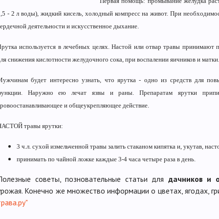
Первая помощь: промывание желудка раст
1,5 - 2 л воды), жидкий кисель, холодный компресс на живот. При необходим
сердечной деятельности и искусственное дыхание.
Ярутка используется в лечебных целях. Настой или отвар травы принимают п
для снижения кислотности желудочного сока, при воспалении яичников и матки
Мужчинам будет интересно узнать, что ярутка - одно из средств для по
функции. Наружно ею лечат язвы и раны. Препаратам ярутки припи
кровоостанавливающее и общеукрепляющее действие.
НАСТОЙ травы ярутки:
3 ч.л. сухой измельченной травы залить стаканом кипятка и, укутав, наст
принимать по чайной ложке каждые 3-4 часа четыре раза в день.
Полезные советы, позновательные статьи для
дачников и 
урожая. Конечно же множество информации о цветах, ягодах, гр
трава.ру"