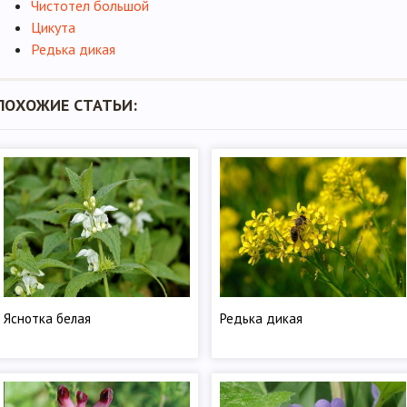
Чистотел большой
Цикута
Редька дикая
ПОХОЖИЕ СТАТЬИ:
Яснотка белая
Редька дикая