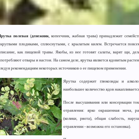
Ярутка полевая
(
денежник
, копеечник, жабная трава) принадлежит семейс
округлыми плодиками, сплюснутыми, с крылатым килем. Встречается повсе
описание, как пищевой травы. Якобы, из нее готовят салаты, варят щи, де
употребляют отвары и настои. На самом деле, ярутка является ядовитым растен
следуя рекомендациям некоторых источников о ее пищевом применении.
Ярутка содержит глюкозиды и алколо
наибольшее количество ядов накапливается
После высушивания или консервации ток
отравления: ярко окрашенная моча, ра
(колики, рвота), общая слабость, нару
отравлении - возможна его остановка).