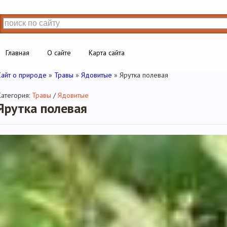
Главная
О сайте
Карта сайта
Сайт о природе
»
Травы
»
Ядовитые
» Ярутка полевая
Категория:
Травы
/
Ядовитые
Ярутка полевая