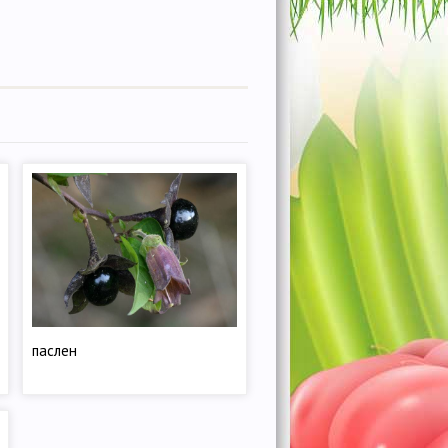
паслен