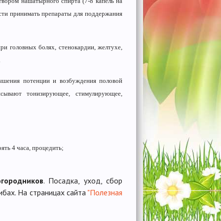
вором нашатырного спирта (7-8 капель на
ости принимать препараты для поддержания
ри головных болях, стенокардии, желтухе,
.
вышения потенции и возбуждения половой
сывают тонизирующее, стимулирующее,
оять 4 часа, процедить;
огородников
. Посадка, уход, сбор
ибах. На страницах сайта
"Полезная