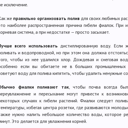
не исключение.
Как же
правильно организовать полив
для своих любимых рас
это наиболее распространенная причина гибели фиалок. При и
корневая система, а при недостатке — просто засыхает.
Лучше всего использовать
дистиллированную воду. Если 
поливать и водопроводной, но при этом она должна отстоятьс
того, чтобы из нее удалился хлор. Дождевая и снеговая во
особенно если вы обитаете не в больших промышленных г
советуют воду для полива кипятить, чтобы удалить ненужные сол
Обычно фиалки поливают так
, чтобы почва всегда был
переувлажнение и пересыхание могут привести к возникно
некоторых случаях к гибели растений. Фиалки следует поли
температуры, избегая центра розетки, где развиваются молод
также нужно налить небольшое количество воды, которое ре
минут. Это делается для увлажнения корней.