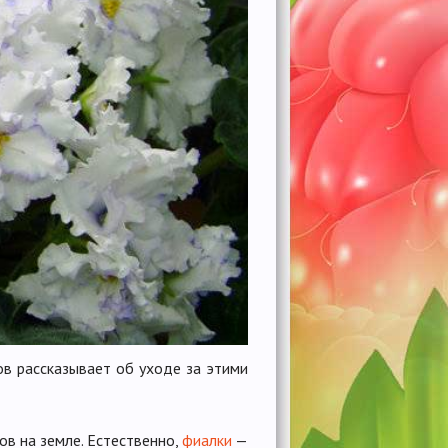
в рассказывает об уходе за этими
в на земле. Естественно,
фиалки
—