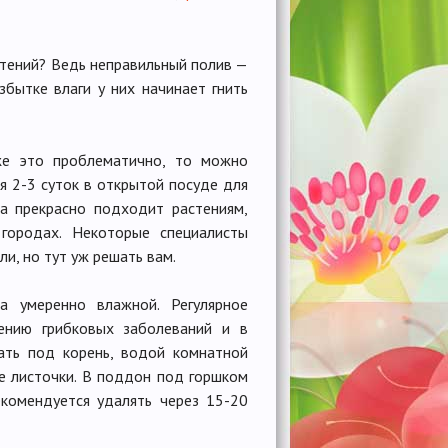
тений? Ведь неправильный полив —
збытке влаги у них начинает гнить
же это проблематично, то можно
я 2-3 суток в открытой посуде для
да прекрасно подходит растениям,
ородах. Некоторые специалисты
и, но тут уж решать вам.
а умеренно влажной. Регулярное
вению грибковых заболеваний и в
вать под корень, водой комнатной
ые листочки. В поддон под горшком
комендуется удалять через 15-20