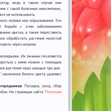
ратур, ведь в таком случае они
ение с такой болезнью невозможно,
все не использовать.
ного полива или опрыскивания. Эти
 В борьбе с этим заболеванием
вание цветка, а также переставить
жно обработать растение молотой
торить через неделю.
 белокрылки. Их личинки поселяются
 Бороться с ними можно с помощью
ое растение надо каждые три дня.
” насекомое белого цвета удаляют
огородников
. Посадка, уход, сбор
ибах. На страницах сайта
"Полезная