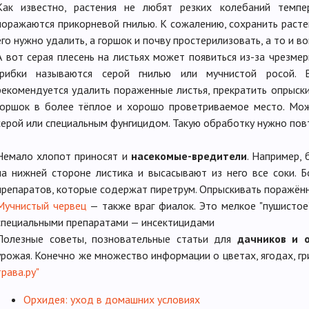
Как известно, растения не любят резких колебаний темпе
поражаются прикорневой гнилью. К сожалению, сохранить раст
его нужно удалить, а горшок и почву простерилизовать, а то и во
А вот серая плесень на листьях может появиться из-за чрезмер
грибки называются серой гнилью или мучнистой росой.
рекомендуется удалить пораженные листья, прекратить опрыски
горшок в более тёплое и хорошо проветриваемое место. Мо
серой или специальным фунгицидом. Такую обработку нужно пов
Немало хлопот приносят и
насекомые-вредители
. Например,
на нижней стороне листика и высасывают из него все соки.
препаратов, которые содержат пиретрум. Опрыскивать поражённ
Мучнистый червец
— также враг фиалок. Это мелкое "пушистое
специальными препаратами — инсектицидами
Полезные советы, позновательные статьи для
дачников и 
урожая. Конечно же множество информации о цветах, ягодах, гр
трава.ру"
Орхидея: уход в домашних условиях