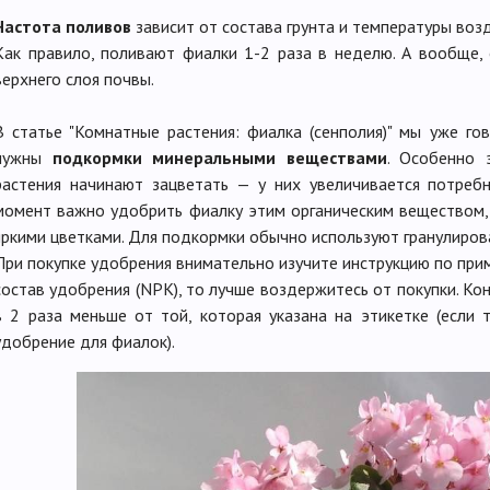
Частота поливов
зависит от состава грунта и температуры воз
Как правило, поливают фиалки 1-2 раза в неделю. А вообще, 
верхнего слоя почвы.
В статье "Комнатные растения: фиалка (сенполия)" мы уже го
нужны
подкормки минеральными веществами
. Особенно 
растения начинают зацветать — у них увеличивается потреб
момент важно удобрить фиалку этим органическим веществом, 
яркими цветками. Для подкормки обычно используют гранулиров
При покупке удобрения внимательно изучите инструкцию по прим
состав удобрения (NPK), то лучше воздержитесь от покупки. К
в 2 раза меньше от той, которая указана на этикетке (если 
удобрение для фиалок).