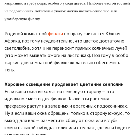
капризных и требующих особого ухода цветов. Наиболее частой гостьей
на подоконниках любителей фиалок можно назвать сенполию, или
узамбарскую фиалку.
Родиной комнатной
фиалки
по праву считается Южная
Африка, поэтому неудивительно, что цветок достаточно
светолюбив, хотя и не переносит прямых солнечных лучей
(это может вызвать ожоги на листочках). Поэтому в особо
жаркие дни комнатной фиалке желательно обеспечить
тень.
Хорошее освещение продлевает цветение сенполии
.
Если ваши окна выходят на северную сторону — это
идеальное место для фиалок. Также эти растения
прекрасно растут на западных и восточных подоконниках.
Ну а если ваши окна обращены только в сторону южную, то
выход для вас — разместить сбоку от окна или вглубь
комнаты какой-нибудь столик или стеллаж, где вы и будете
выращивать фиалки.