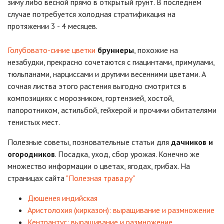
зиму либо весной прямо в открытый грунт. В последнем
случае потребуется холодная стратификация на
протяжении 3 - 4 месяцев.
Голубовато-синие цветки
бруннеры
, похожие на
незабудки, прекрасно сочетаются с гиацинтами, примулами,
тюльпанами, нарциссами и другими весенними цветами. А
сочная листва этого растения выгодно смотрится в
композициях с морозником, гортензией, хостой,
папоротником, астильбой, гейхерой и прочими обитателями
тенистых мест.
Полезные советы, позновательные статьи для
дачников и
огородников
. Посадка, уход, сбор урожая. Конечно же
множество информации о цветах, ягодах, грибах. На
страницах сайта
"Полезная трава.ру"
Дюшенея индийская
Аристолохия (кирказон): выращивание и размножение
Кентрантус: выращивание и размножение