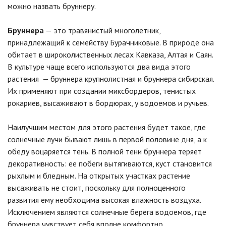
можно назвать бруннеру.
Бруннера
— это травянистый многолетник,
принадлежащий к семейству Бурачниковые. В природе она
обитает в широколиственных лесах Кавказа, Алтая и Саян.
В культуре чаще всего используются два вида этого
растения — бруннера крупнолистная и бруннера сибирская.
Их применяют при создании миксбордеров, тенистых
рокариев, высаживают в бордюрах, у водоемов и ручьев.
Наилучшим местом для этого растения будет такое, где
солнечные лучи бывают лишь в первой половине дня, а к
обеду воцаряется тень. В полной тени бруннера теряет
декоративность: ее побеги вытягиваются, куст становится
рыхлым и бледным. На открытых участках растение
высаживать не стоит, поскольку для полноценного
развития ему необходима высокая влажность воздуха.
Исключением являются солнечные берега водоемов, где
бруннера чувствует себя вполне комфортно.