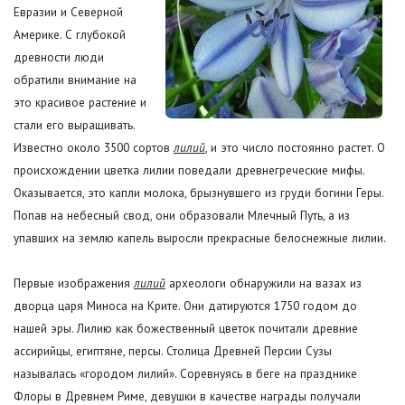
Евразии и Северной
Америке. С глубокой
древности люди
обратили внимание на
это красивое растение и
стали его выращивать.
Известно около 3500 сортов
лилий
, и это число постоянно растет. О
происхождении цветка лилии поведали древнегреческие мифы.
Оказывается, это капли молока, брызнувшего из груди богини Геры.
Попав на небесный свод, они образовали Млечный Путь, а из
упавших на землю капель выросли прекрасные белоснежные лилии.
Первые изображения
лилий
археологи обнаружили на вазах из
дворца царя Миноса на Крите. Они датируются 1750 годом до
нашей эры. Лилию как божественный цветок почитали древние
ассирийцы, египтяне, персы. Столица Древней Персии Сузы
называлась «городом лилий». Соревнуясь в беге на празднике
Флоры в Древнем Риме, девушки в качестве награды получали