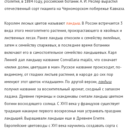
столетия, в 1884 году, российский ботаник А. И. Реслер вырастил
отечественный сорт гиацинта на Черноморском побережье Кавказа.
Королем лесных цветов называют
ландыш
. В России встречается 3
вида этого многолетнего растения, произрастающего в хвойных и
лиственных лесах. Ранее ландыш относили к семейству лилейных,
затем к семейству спаржевых, в последнее время ботаники
включают его в самостоятельное семейство ландышевых. Карл
Линней дал ландышу название Convallaria majalis, что означает
«лилия долин, цветущая в мае». Русское название происходит, по-
видимому, от гладких листьев растения, в народе до сих пор
именуют этот цветок «гладышем». По другой версии,
ландыш
получил название за восхитительный аромат, сходный с запахом
ладана. Древние германцы и скандинавы считали ландыш цветком
богини восходящего солнца. С XVII века у французов существует
традиция накануне первого воскресенья мая устраивать праздник
ландышей. Выращивали ландыши еще в Древнем Египте.
Европейские цветоводы с XVI века научились создавать сорта с