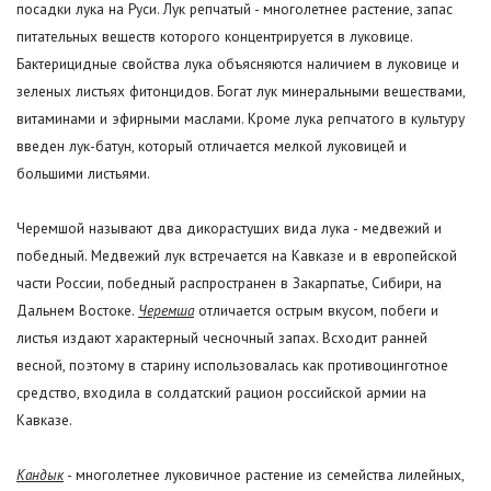
посадки лука на Руси. Лук репчатый - многолетнее растение, запас
питательных веществ которого концентрируется в луковице.
Бактерицидные свойства лука объясняются наличием в луковице и
зеленых листьях фитонцидов. Богат лук минеральными веществами,
витаминами и эфирными маслами. Кроме лука репчатого в культуру
введен лук-батун, который отличается мелкой луковицей и
большими листьями.
Черемшой называют два дикорастущих вида лука - медвежий и
победный. Медвежий лук встречается на Кавказе и в европейской
части России, победный распространен в Закарпатье, Сибири, на
Дальнем Востоке.
Черемша
отличается острым вкусом, побеги и
листья издают характерный чесночный запах. Всходит ранней
весной, поэтому в старину использовалась как противоцинготное
средство, входила в солдатский рацион российской армии на
Кавказе.
Кандык
- многолетнее луковичное растение из семейства лилейных,