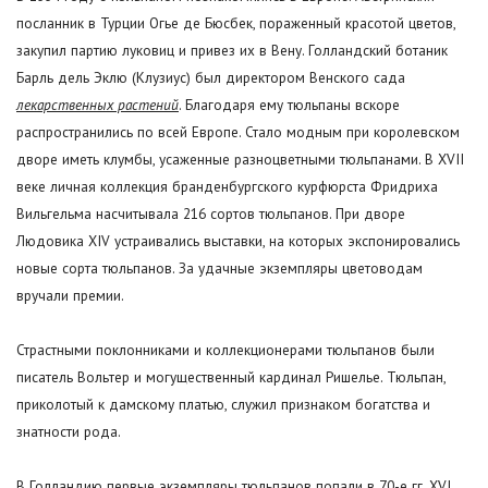
посланник в Турции Огье де Бюсбек, пораженный красотой цветов,
закупил партию луковиц и привез их в Вену. Голландский ботаник
Барль дель Эклю (Клузиус) был директором Венского сада
лекарственных растений
. Благодаря ему тюльпаны вскоре
распространились по всей Европе. Стало модным при королевском
дворе иметь клумбы, усаженные разноцветными тюльпанами. В XVII
веке личная коллекция бранденбургского курфюрста Фридриха
Вильгельма насчитывала 216 сортов тюльпанов. При дворе
Людовика XIV устраивались выставки, на которых экспонировались
новые сорта тюльпанов. За удачные экземпляры цветоводам
вручали премии.
Страстными поклонниками и коллекционерами тюльпанов были
писатель Вольтер и могущественный кардинал Ришелье. Тюльпан,
приколотый к дамскому платью, служил признаком богатства и
знатности рода.
В Голландию первые экземпляры тюльпанов попали в 70-е гг. XVI