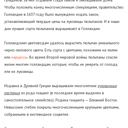
гульденов, за них отдавали стада быков и закладывали дома.
Чтобы положить конец многочисленным спекуляциям, правительство
Голландии в 1637 году было вынуждено издать закон,
устанавливающий твердые цены на луковицы тюльпанов. И в наши
дни лучшие сорта тюльпанов выращивают в Голландии.
Голландским цветоводам удалось вырастить тюльпан уникального
черно-лилового цвета. Есть сорта с цветками, похожими на лилии
или
нарциссы
. Во время Второй мировой войны тюльпаны спасли
жизни многим голландцам, которые, чтобы не умереть от голода,
ели их луковицы.
Издавна в Древней Греции выращивали многолетние
луковичные
растения
из рода гиацинт (в последнее время выделен в
самостоятельное семейство). Родина гиацинта — Ближний Восток.
Невысокие стебли покрыты многочисленными крупными цветками,
собранными в кистевидное соцветие.