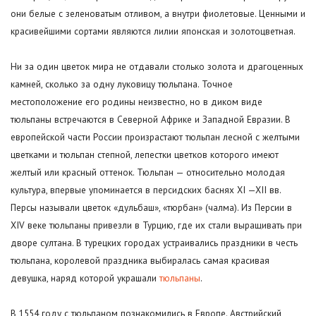
они белые с зеленоватым отливом, а внутри фиолетовые. Ценными и
красивейшими сортами являются лилии японская и золотоцветная.
Ни за один цветок мира не отдавали столько золота и драгоценных
камней, сколько за одну луковицу тюльпана. Точное
местоположение его родины неизвестно, но в диком виде
тюльпаны встречаются в Северной Африке и Западной Евразии. В
европейской части России произрастают тюльпан лесной с желтыми
цветками и тюльпан степной, лепестки цветков которого имеют
желтый или красный оттенок. Тюльпан — относительно молодая
культура, впервые упоминается в персидских баснях XI —XII вв.
Персы называли цветок «дульбаш», «тюрбан» (чалма). Из Персии в
XIV веке тюльпаны привезли в Турцию, где их стали выращивать при
дворе султана. В турецких городах устраивались праздники в честь
тюльпана, королевой праздника выбиралась самая красивая
девушка, наряд которой украшали
тюльпаны
.
В 1554 году с тюльпаном познакомились в Европе. Австрийский