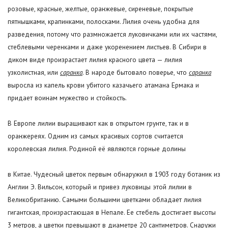
розовые, красные, желтые, оранжевые, сиреневые, покрытые
пятнышками, крапинками, полосками. Лилия очень удобна для
разведения, потому что размножается луковичками или их частями,
стеблевыми черенками и даже укоренением листьев. В Сибири в
диком виде произрастает лилия красного цвета — лилия
узколистная, или
саранка
. В народе бытовало поверье, что
саранка
выросла из капель крови убитого казачьего атамана Ермака и
придает воинам мужество и стойкость.
В Европе лилии выращивают как в открытом грунте, так и в
оранжереях. Одним из самых красивых сортов считается
королевская лилия. Родиной её являются горные долины
в Китае. Чудесный цветок первым обнаружил в 1903 году ботаник из
Англии Э. Вильсон, который и привез луковицы этой лилии в
Великобританию. Самыми большими цветками обладает лилия
гигантская, произрастающая в Непале. Ее стебель достигает высоты
3 метров, а цветки превышают в диаметре 20 сантиметров. Снаружи