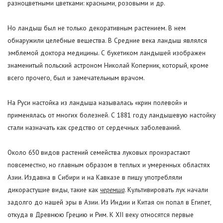
разноцветными цветками: красными, розовыми и др.
Но ландыш был не только декоративным растением. В нем
обнаружили целебные вещества. В Средние века ландыш являлся
эмблемой доктора медицины. С букетиком ландышей изображен
знаменитый польский астроном Николай Коперник, который, кроме
всего прочего, был и замечательным врачом.
На Руси настойка из ландыша называлась «крин полевой» и
применялась от многих болезней. С 1881 году ландышевую настойку
стали назначать как средство от сердечных заболеваний.
Около 650 видов растений семейства луковых произрастают
повсеместно, но главным образом в теплых и умеренных областях
Азии. Издавна в Сибири и на Кавказе в пищу употребляли
дикорастущие виды, такие как
черемша
. Культивировать лук начали
задолго до нашей эры в Азии. Из Индии и Китая он попал в Египет,
откуда в Древнюю Грецию и Рим. К XII веку относятся первые