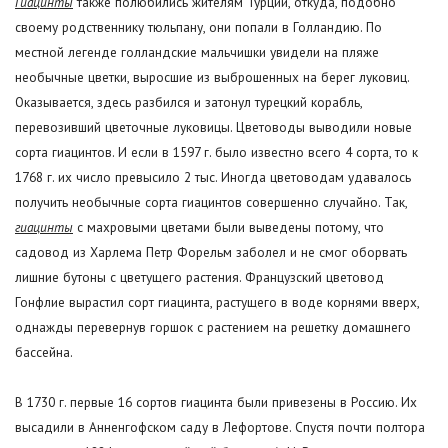
Гиацинты
также полюбились жителям Турции, откуда, подобно
своему родственнику тюльпану, они попали в Голландию. По
местной легенде голландские мальчишки увидели на пляже
необычные цветки, выросшие из выброшенных на берег луковиц.
Оказывается, здесь разбился и затонул турецкий корабль,
перевозивший цветочные луковицы. Цветоводы выводили новые
сорта гиацинтов. И если в 1597 г. было известно всего 4 сорта, то к
1768 г. их число превысило 2 тыс. Иногда цветоводам удавалось
получить необычные сорта гиацинтов совершенно случайно. Так,
гиацинты
с махровыми цветами были выведены потому, что
садовод из Харлема Петр Форельм заболел и не смог оборвать
лишние бутоны с цветущего растения. Французский цветовод
Гонфлие вырастил сорт гиацинта, растущего в воде корнями вверх,
однажды перевернув горшок с растением на решетку домашнего
бассейна.
В 1730 г. первые 16 сортов гиацинта были привезены в Россию. Их
высадили в Анненгофском саду в Лефортове. Спустя почти полтора