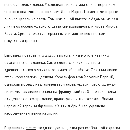
венок из белых лилий. У христиан лилия стала олицетворением
чистоты: она считалась цветком Девы Марии. По легенде первые
лилии
выросли из слезы Евы, изгнанной вместе с Адамом из рая.
Лилии оранжево-красного цвета символизировали кровь Иисуса
Христа. Средневековые германцы считали лилию цветком
искупления грехов.
Бытовало поверье, что
лилии
вырастали на могиле невинно
осужденного человека. Само слово «лилия» пришло из
древнегалльского языка и означает «белый». Во Франции лилии
стали королевским цветком. Король франков Хлодвиг Первый,
одержав победу над армией германцев, украсил свою одежду
лилиями. Так лилии попали на французский герб, где три цветка
олицетворяют сострадание, правосудие и милосердие. Знамя
народной героини Франции Жанны д'Арк было украшено
изображением венка из лилий.
Выращивая
лилии
, люди получили цветки разнообразной окраски: