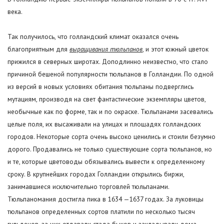
века.
Так получилось, что голландский климат оказался очень
благоприятным для
выращивания тюльпанов
, и этот южный цветок
прижился в северных широтах. Доподлинно неизвестно, что стало
причиной бешеной популярности тюльпанов в Голландии. По одной
из версий в новых условиях обитания тюльпаны подверглись
мутациям, производя на свет фантастические экземпляры цветов,
необычные как по форме, так и по окраске. Тюльпанами засевались
целые поля, их высаживали на улицах и площадях голландских
городов. Некоторые сорта очень высоко ценились и стоили безумно
дорого. Продавались не только существующие сорта тюльпанов, но
и те, которые цветоводы обязывались вывести к определенному
сроку. В крупнейших городах Голландии открылись биржи,
занимавшиеся исключительно торговлей тюльпанами.
Тюльпаномания достигла пика в 1634 —1637 годах. За луковицы
тюльпанов определенных сортов платили по несколько тысяч