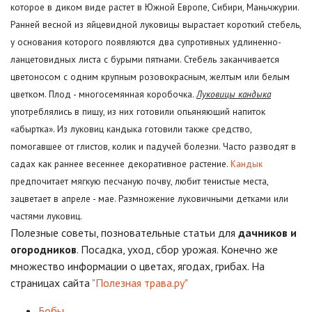
которое в диком виде растет в Южной Европе, Сибири, Маньчжурии.
Ранней весной из яйцевидной луковицы вырастает короткий стебель,
у основания которого появляются два супротивных удлиненно-
ланцетовидных листа с бурыми пятнами. Стебель заканчивается
цветоносом с одним крупным розовокрасным, желтым или белым
цветком. Плод - многосемянная коробочка.
Луковицы кандыка
употреблялись в пищу, из них готовили опьяняющий напиток
«абыртка». Из луковиц кандыка готовили также средство,
помогавшее от глистов, колик и падучей болезни. Часто разводят в
садах как раннее весеннее декоративное растение.
Кандык
предпочитает мягкую песчаную почву, любит тенистые места,
зацветает в апреле - мае. Размножение луковичными детками или
частями луковиц.
Полезные советы, позновательные статьи для
дачников и
огородников
. Посадка, уход, сбор урожая. Конечно же
множество информации о цветах, ягодах, грибах. На
страницах сайта
"Полезная трава.ру"
Бобы