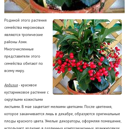
Родиной этого растения
семейства мирсиновых
являются тропические
районы Азии.
Многочисленные
представители этого
семейства обитают по
всему миру.
Ардизия
- красивое
кустарниковое растение с
округлыми кожистыми
листьями. В мае зацветает мелкими цветками. После цветения,
которое заканчивается лишь в декабре, образуются оригинальные
плоды красного цвета. Умелые декораторы, оформляя помещение,
используют ардизию в различных композиционных аранжировках.