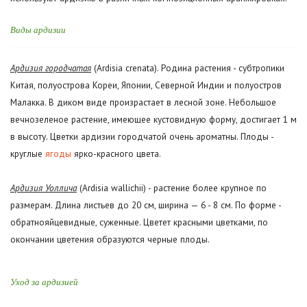
Виды ардизии
Ардизия городчатая
(Ardisia crenata). Родина растения - субтропики
Китая, полуострова Кореи, Японии, Северной Индии и полуостров
Малакка. В диком виде произрастает в лесной зоне. Небольшое
вечнозеленое растение, имеющее кустовидную форму, достигает 1 м
в высоту. Цветки ардизии городчатой очень ароматны. Плоды -
круглые
ягоды
ярко-красного цвета.
Ардизия Уоллича
(Ardisia wallichii) - растение более крупное по
размерам. Длина листьев до 20 см, ширина — 6 - 8 см. По форме -
обратнояйцевидные, суженные. Цветет красными цветками, по
окончании цветения образуются черные плоды.
Уход за ардизией