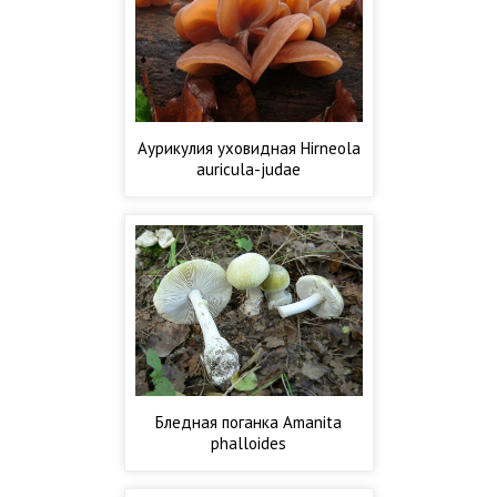
Аурикулия уховидная Hirneola
auricula-judae
Бледная поганка Amanita
phalloides