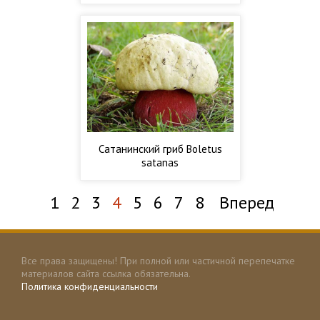
Сатанинский гриб Boletus
satanas
1
2
3
4
5
6
7
8
Вперед
Все права защищены! При полной или частичной перепечатке
материалов сайта ссылка обязательна.
Политика конфиденциальности