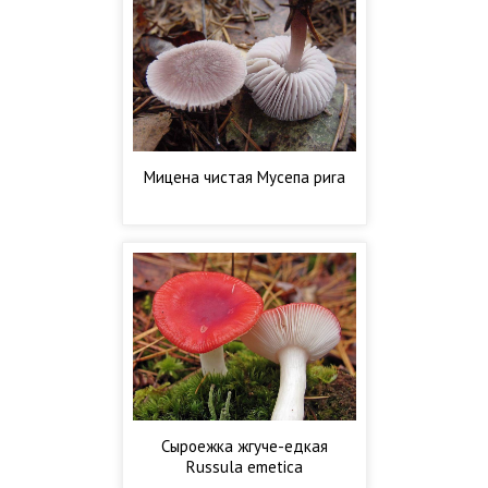
Мицена чистая Мусепа риrа
Сыроежка жгуче-едкая
Russula emetica