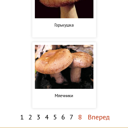
Горькушка
Млечники
1
2
3
4
5
6
7
8
Вперед