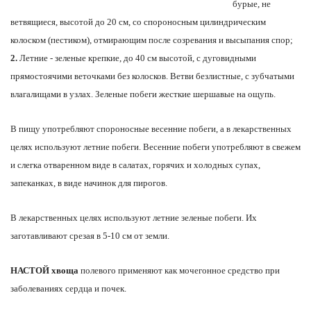
бурые, не
ветвящиеся, высотой до 20 см, со спороносным цилиндрическим
колоском (пестиком), отмирающим после созревания и высыпания спор;
2.
Летние - зеленые крепкие, до 40 см высотой, с дуговидными
прямостоячими веточками без колосков. Ветви безлистные, с зубчатыми
влагалищами в узлах. Зеленые побеги жесткие шершавые на ощупь.
В пищу употребляют спороносные весенние побеги, а в лекарственных
целях используют летние побеги. Весенние побеги употребляют в свежем
и слегка отваренном виде в салатах, горячих и холодных супах,
запеканках, в виде начинок для пирогов.
В лекарственных целях используют летние зеленые побеги. Их
заготавливают срезая в 5-10 см от земли.
НАСТОЙ хвоща
полевого применяют как мочегонное средство при
заболеваниях сердца и почек.