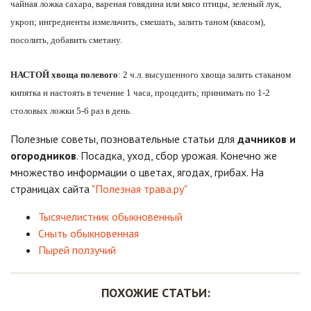
чайная ложка сахара, вареная говядина или мясо птицы, зеленый лук,
укроп; ингредиенты измельчить, смешать, залить таном (квасом),
посолить, добавить сметану.
НАСТОЙ хвоща полевого
: 2 ч.л. высушенного хвоща залить стаканом
кипятка и настоять в течение 1 часа, процедить; принимать по 1-2
столовых ложки 5-6 раз в день.
Полезные советы, позновательные статьи для
дачников и
огородников
. Посадка, уход, сбор урожая. Конечно же
множество информации о цветах, ягодах, грибах. На
страницах сайта
"Полезная трава.ру"
Тысячелистник обыкновенный
Сныть обыкновенная
Пырей ползучий
ПОХОЖИЕ СТАТЬИ: