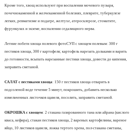
Кроме того, хвощ используют при воспалении мочевого пузыря,
почечнокаменной и желчекаменной болезнях, плеврите, туберкулезе
легких, ревматизме и подагре, желтухе, атеросклерозе, стоматите,
фурункулах и экземе, воспалении седалищного нерва.
Летние побеги хвоща полевого фотоСУП с хвощем полевым: 300 г
пестиков хвоща, 300 г картофеля; картофель нарезать дольками и варить
до готовности, всыпать нарезанные пестики хвоща, довести до кипения,
заправить сметаной.
САЛАТ с пестиками хвоща
: 150 г пестиков хвоща отварить в
подсоленой воде течение 5 минут, покрошить, добавить несколько
измельченных листочков щавеля, посолить, заправить сметаной.
ОКРОШКА с хвощем
: 2 стакана газированного тана или айрана (кислого
кваса, кефира), стакан пестиков хвоща, 2 вареных картофелины, вареное
яйцо, 10 листиков щавеля, ложка тертого хрена, пол-стакана сметаны,