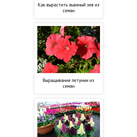
Как вырастить львиный зев из
семян
Выращивание петунии из
семян