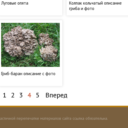
Луговые опята
Колпак кольчатый описание
гриба и фото
Гриб-баран описание с фото
1
2
3
4
5
Вперед
астичной перепечатке материалов сайта ссылка обязательна.