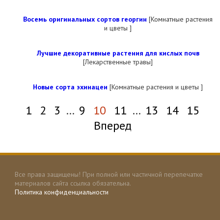
Восемь оригинальных сортов георгин
[Комнатные растения
и цветы ]
Лучшие декоративные растения для кислых почв
[Лекарственные травы]
Новые сорта эхинацеи
[Комнатные растения и цветы ]
1
2
3
…
9
10
11
…
13
14
15
Вперед
Все права защищены! При полной или частичной перепечатке
материалов сайта ссылка обязательна.
Политика конфиденциальности