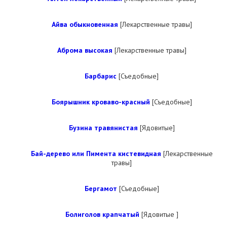
Айва обыкновенная
[Лекарственные травы]
Аброма высокая
[Лекарственные травы]
Барбарис
[Съедобные]
Боярышник кроваво-красный
[Съедобные]
Бузина травянистая
[Ядовитые]
Бай-дерево или Пимента кистевидная
[Лекарственные
травы]
Бергамот
[Съедобные]
Болиголов крапчатый
[Ядовитые ]